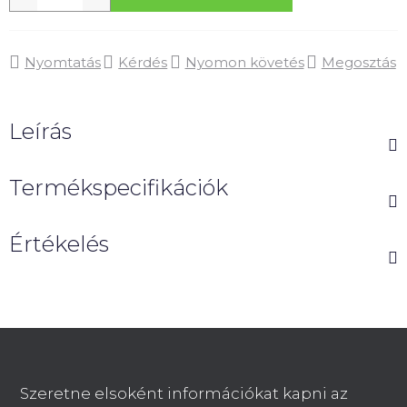
Nyomtatás
Kérdés
Nyomon követés
Megosztás
Leírás
Termékspecifikációk
Értékelés
L
á
b
Szeretne elsoként információkat kapni az