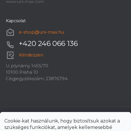
www.uni-max.com
Kapcsolat
e-shop
@
uni-max.hu
+420 246 066 136
Kérdezzen
U plynárny 1455/70
10100 Praha 10
Cégjegyzékszám: 23876794
Cookie-kat használunk, hogy biztosítsuk azokat a
szükséges funkciókat, amelyek kellemesebbé