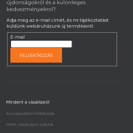
l
újdonságokról és a különleges
é
kedvezményekrol?
c
Adja meg az e-mail címét, és mi tájékoztatást
küldünk webáruházunk új termékeiről.
E-mail
FELIRATKOZÁS
Mindent a vásárlásról
Kereskedelmi feltételek
Miért vásároljon nálunk