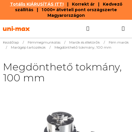
Totális KIÁRUSÍTÁS ITT!
| Korrekt ár | Kedvező
szállítás | 1 000+ átvételi pont országszerte
Magyarországon
Ugrás
Keresés
KOSÁR
a
fő
tartalomhoz
Kezdőlap
/
Fémmegmunkálás
/
Marók és élletörők
/
Fém marók
/
Marógép tartozékok
/
Megdönthető tokmány, 100 mm
Megdönthető tokmány,
100 mm