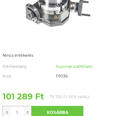
A
Nincs értékelés
termék
Elérhetőség
Azonnal szállítható
átlagos
értékelése
Kód:
111036
5-
ből
0,0
101 289 Ft
Egységár:
79 755 Ft ÁFA nélkül
csillag.
KOSÁRBA