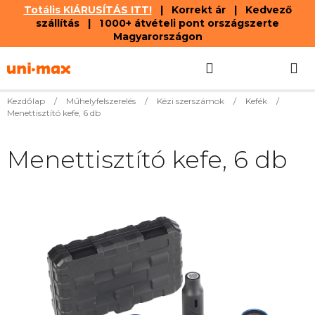
Totális KIÁRUSÍTÁS ITT!
| Korrekt ár | Kedvező
szállítás | 1 000+ átvételi pont országszerte
Magyarországon
Ugrás
Keresés
KOSÁR
a
fő
tartalomhoz
Kezdőlap
/
Műhelyfelszerelés
/
Kézi szerszámok
/
Kefék
/
Menettisztító kefe, 6 db
Menettisztító kefe, 6 db