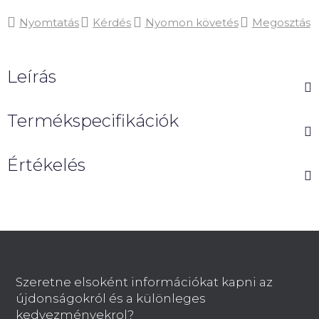
Nyomtatás
Kérdés
Nyomon követés
Megosztás
Leírás
Termékspecifikációk
Értékelés
L
á
b
Szeretne elsoként információkat kapni az
l
újdonságokról és a különleges
é
kedvezményekrol?