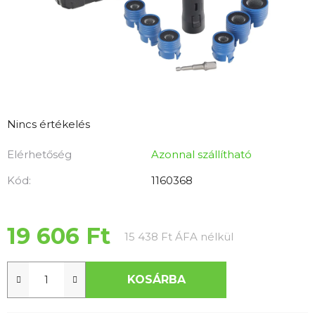
A
Nincs értékelés
termék
Elérhetőség
Azonnal szállítható
átlagos
értékelése
Kód:
1160368
5-
ből
0,0
19 606 Ft
Egységár:
15 438 Ft ÁFA nélkül
csillag.
KOSÁRBA