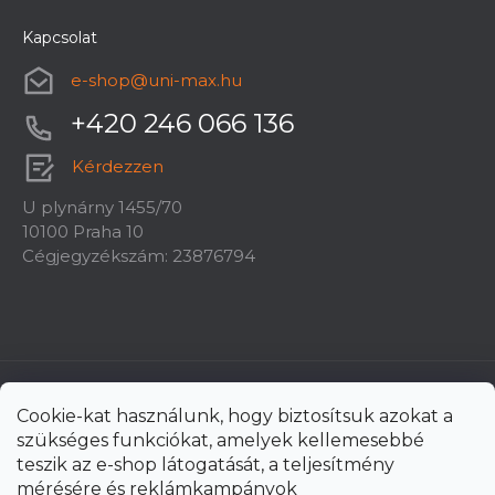
Kapcsolat
e-shop
@
uni-max.hu
+420 246 066 136
Kérdezzen
U plynárny 1455/70
10100 Praha 10
Cégjegyzékszám: 23876794
Cookie-kat használunk, hogy biztosítsuk azokat a
szükséges funkciókat, amelyek kellemesebbé
teszik az e-shop látogatását, a teljesítmény
mérésére és reklámkampányok