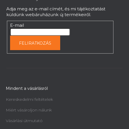
c
Adja meg az e-mail címét, és mi tájékoztatást
küldünk webáruházunk új termékeiről.
E-mail
FELIRATKOZÁS
Mindent a vásárlásról
Kereskedelmi feltételek
Miért vásároljon nálunk
Vásárlási útmutató