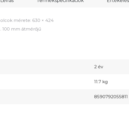
Leírás
Termékspecifikációk
Értékelés
polcok mérete: 630 × 424
m. 100 mm átmérőjű
2 év
11.7 kg
8590792055811