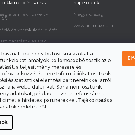
s, reklamáció és szerviz
Kapcsolatok
ség a termékhibákért -
Magyarország
LÁS
www.uni-max.com
ció és visszaküldési eljárás
 szolgáltatások és árak
információk a fogyasztók
 használunk, hogy biztosítsuk azokat a
l és a szerződéstől való
El
funkciókat, amelyek kellemesebbé teszik az e-
ól
atását, a teljesítmény mérésére és
pányok közzétételére.Információkat osztunk
si és statisztikai elemzési partnereinkkel arról,
sznalja weboldalunkat. Soha nem osztunk
ny adatokat, például nevet,telefonszámot
l címet a hirdetesi partnerekkel.
Tájékoztatás a
 adatok védelméről
sok
tva.
Süti beállítások szerkesztése