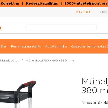
orrekt ár | Kedvező szállítás | 1 000+ átvételi pont o
KIÁRUSÍTÁS
CIKK 
álás
Fémmegmunkálás
Autótechnika
Csiszolás és homoksz
Műhelybútor
/
Műhelykocsi 750 × 460 × 980 mm
Műhely
980 
A
Nincs értékelé