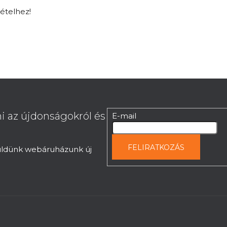
tételhez!
i az újdonságokról és
E-mail
FELIRATKOZÁS
küldünk webáruházunk új