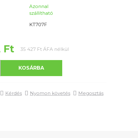
Azonnal
szállítható
KT707F
 Ft
Egységár:
35 427 Ft ÁFA nélkül
KOSÁRBA
Kérdés
Nyomon követés
Megosztás