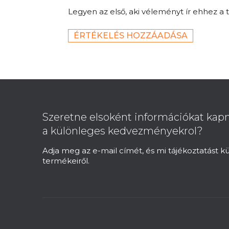
Legyen az első, aki véleményt ír ehhez a 
ÉRTÉKELÉS HOZZÁADÁSA
L
á
b
Szeretne elsoként információkat kapn
l
a különleges kedvezményekrol?
é
c
Adja meg az e-mail címét, és mi tájékoztatást 
termékeiről.