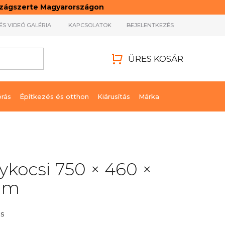
rszágszerte Magyarországon
ÉS VIDEÓ GALÉRIA
KAPCSOLATOK
BEJELENTKEZÉS
ÜRES KOSÁR
KOSÁR
órás
Építkezés és otthon
Kiárusítás
Márka
kocsi 750 × 460 ×
mm
s