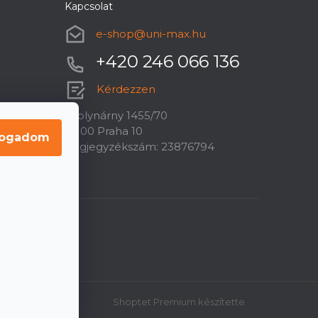
Kapcsolat
e-shop
@
uni-max.hu
+420 246 066 136
Kérdezzen
U plynárny 1455/70
10100 Praha 10
fogadom
Cégjegyzékszám: 23876794
Shoptet Premium készítette