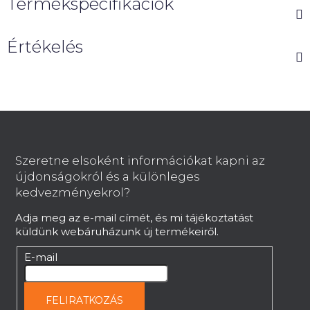
Termékspecifikációk
Értékelés
L
á
b
Szeretne elsoként információkat kapni az
l
újdonságokról és a különleges
é
kedvezményekrol?
c
Adja meg az e-mail címét, és mi tájékoztatást
küldünk webáruházunk új termékeiről.
E-mail
FELIRATKOZÁS