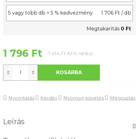
5 vagy több db = 5 % kedvezmény
1 706 Ft
/ db
Megtakarítás
0 Ft
1 796 Ft
Egységár:
1 414 Ft ÁFA nélkül
KOSÁRBA
Nyomtatás
Kérdés
Nyomon követés
Megosztás
Leírás