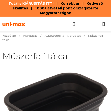
Totális KIÁRUSÍTÁS ITT!
| Korrekt ár | Kedvező
szállítás | 1 000+ átvételi pont országszerte
Magyarországon
Ugrás
Keresés
KOSÁR
a
fő
tartalomhoz
Kezdőlap
/
Kiárusítás
/
Autótechnika - Kiárusítás
/
Műszerfali
tálca
Műszerfali tálca