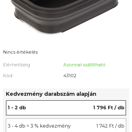
A
Nincs értékelés
termék
Elérhetőség
Azonnal szállítható
átlagos
értékelése
Kód:
43102
5-
ből
Kedvezmény darabszám alapján
0,0
csillag.
1 - 2 db
1 796 Ft
/ db
3 - 4 db = 3 % kedvezmény
1 742 Ft
/ db