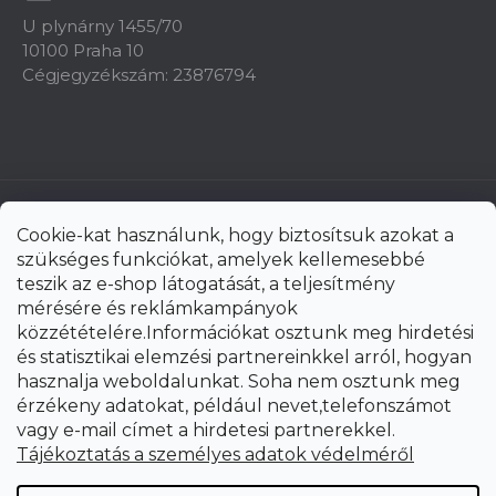
U plynárny 1455/70
10100 Praha 10
Cégjegyzékszám: 23876794
Cookie-kat használunk, hogy biztosítsuk azokat a
szükséges funkciókat, amelyek kellemesebbé
teszik az e-shop látogatását, a teljesítmény
mérésére és reklámkampányok
közzétételére.Információkat osztunk meg hirdetési
és statisztikai elemzési partnereinkkel arról, hogyan
hasznalja weboldalunkat. Soha nem osztunk meg
érzékeny adatokat, például nevet,telefonszámot
vagy e-mail címet a hirdetesi partnerekkel.
Shoptet Premium készítette
Tájékoztatás a személyes adatok védelméről
Copyright 2026
uni-max.hu
. Minden jog fenntartva.
Süti