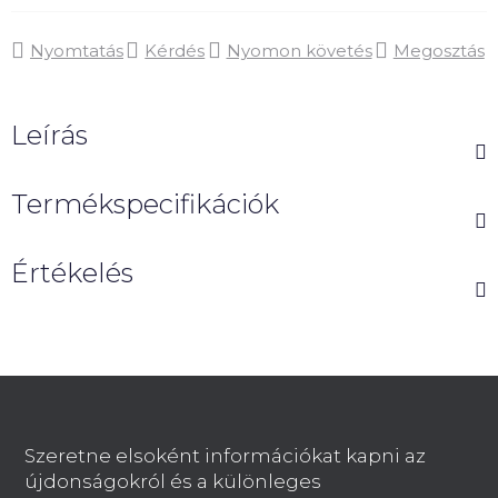
Nyomtatás
Kérdés
Nyomon követés
Megosztás
Leírás
Termékspecifikációk
Értékelés
L
á
b
Szeretne elsoként információkat kapni az
l
újdonságokról és a különleges