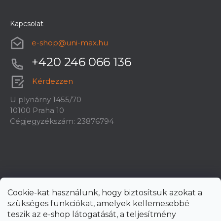
Kapcsolat
e-shop
@
uni-max.hu
+420 246 066 136
Kérdezzen
U plynárny 1455/70
10100 Praha 10
Cégjegyzékszám: 23876794
Cookie-kat használunk, hogy biztosítsuk azokat a
szükséges funkciókat, amelyek kellemesebbé
teszik az e-shop látogatását, a teljesítmény