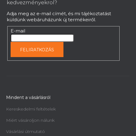
é
kedvezményekrol?
c
Adja meg az e-mail címét, és mi tájékoztatást
küldünk webáruházunk új termékeiről.
E-mail
FELIRATKOZÁS
Mindent a vásárlásról
Kereskedelmi feltételek
Miért vásároljon nálunk
Vásárlási útmutató