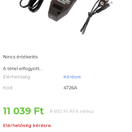
A
Nincs értékelés
termék
A tétel elfogyott…
átlagos
Elérhetőség
Kérésre
értékelése
5-
Kód:
4726A
ből
0,0
csillag.
11 039 Ft
Egységár:
8 692 Ft ÁFA nélkül
Elérhetőség kérésre.