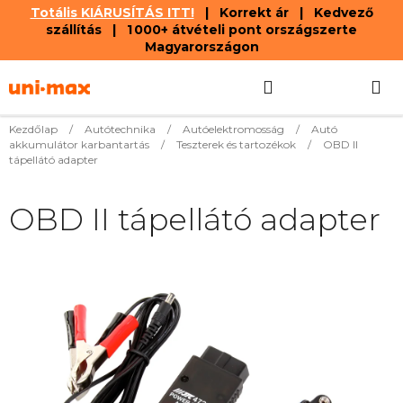
Totális KIÁRUSÍTÁS ITT!
| Korrekt ár | Kedvező
szállítás | 1 000+ átvételi pont országszerte
Magyarországon
Ugrás
Keresés
KOSÁR
a
fő
tartalomhoz
Kezdőlap
/
Autótechnika
/
Autóelektromosság
/
Autó
akkumulátor karbantartás
/
Teszterek és tartozékok
/
OBD II
tápellátó adapter
OBD II tápellátó adapter