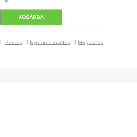
KOSÁRBA
Kérdés
Nyomon követés
Megosztás