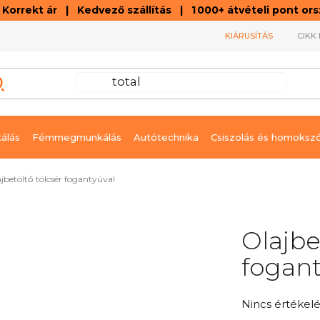
orrekt ár | Kedvező szállítás | 1 000+ átvételi pont o
KIÁRUSÍTÁS
CIKK 
álás
Fémmegmunkálás
Autótechnika
Csiszolás és homoksz
jbetöltő tölcsér fogantyúval
Olajbe
fogant
A
Nincs értékelé