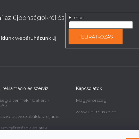
i az újdonságokról és
E-mail
FELIRATKOZÁS
küldünk webáruházunk új
s, reklamáció és szerviz
Kapcsolatok
ség a termékhibákért -
Magyarország
LÁS
www.uni-max.com
ció és visszaküldési eljárás
 szolgáltatások és árak