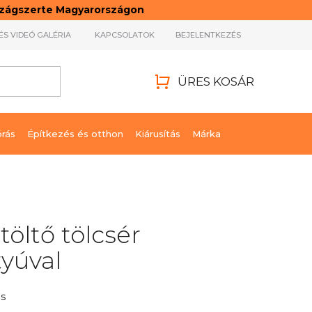
rszágszerte Magyarországon
ÉS VIDEÓ GALÉRIA
KAPCSOLATOK
BEJELENTKEZÉS
ÜRES KOSÁR
KOSÁR
órás
Építkezés és otthon
Kiárusítás
Márka
töltő tölcsér
yúval
s