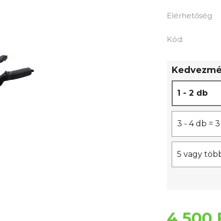
termék
átlagos
Elérhetőség
értékelése
5-
Kód:
ből
0,0
Kedvezmén
csillag.
1 - 2 db
3 - 4 db =
5 vagy töb
4 500 