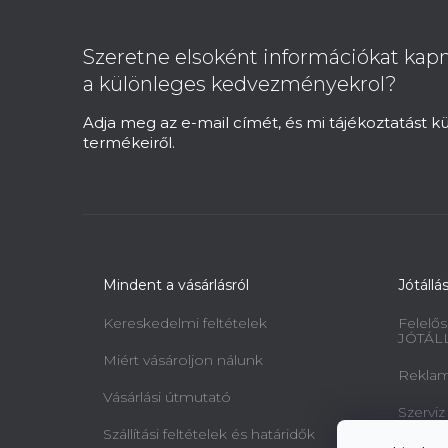
á
b
Szeretne elsoként információkat kapn
l
a különleges kedvezményekrol?
é
c
Adja meg az e-mail címét, és mi tájékoztatást 
termékeiről.
Mindent a vásárlásról
Jótállá
Kereskedelmi feltételek
Felelős
JÓTÁL
Miért vásároljon nálunk
Reklamá
Vásárlási útmutató
Szerviz
Szállítási feltételek és határidők