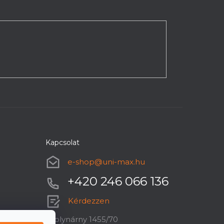
Kapcsolat
e-shop
@
uni-max.hu
+420 246 066 136
Kérdezzen
U plynárny 1455/70