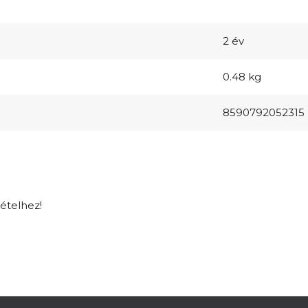
2 év
0.48 kg
8590792052315
tételhez!