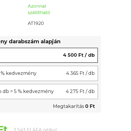
Azonnal
szállítható
AT1920
y darabszám alapján
4 500 Ft
/ db
 3 % kedvezmény
4 365 Ft
/ db
b db = 5 % kedvezmény
4 275 Ft
/ db
Megtakarítás
0 Ft
Ft
Egységár:
3 543 Ft ÁFA nélkül