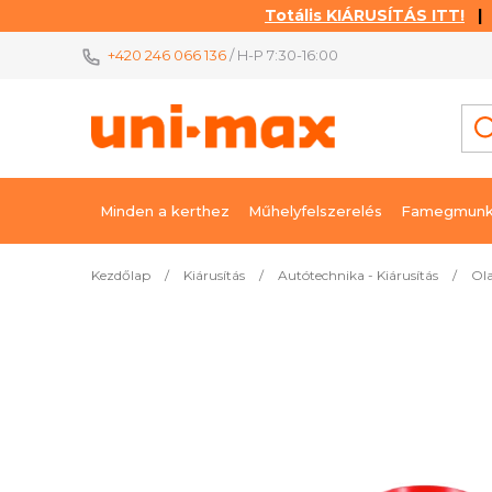
Totális KIÁRUSÍTÁS ITT!
| K
Ugrás
+420 246 066 136
/ H-P 7:30-16:00
a
fő
tartalomhoz
Minden a kerthez
Műhelyfelszerelés
Famegmunk
Kezdőlap
/
Kiárusítás
/
Autótechnika - Kiárusítás
/
Ola