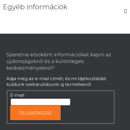
Egyéb információk
L
á
b
Szeretne elsoként információkat kapni az
l
újdonságokról és a különleges
é
kedvezményekrol?
c
Adja meg az e-mail címét, és mi tájékoztatást
küldünk webáruházunk új termékeiről.
E-mail
FELIRATKOZÁS