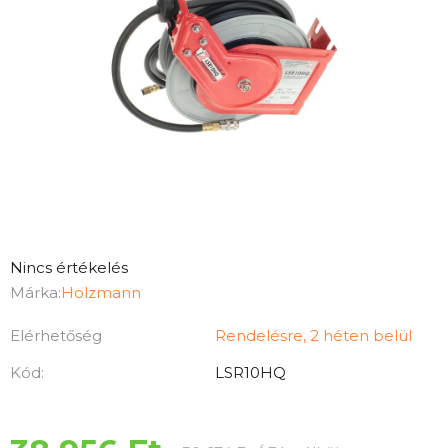
A
Nincs értékelés
termék
Márka:
Holzmann
átlagos
Elérhetőség
Rendelésre, 2 héten belül
értékelése
5-
Kód:
LSR10HQ
ből
0,0
csillag.