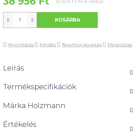
38 956 Ft
Egységár:
30 674 Ft ÁFA nélkül
KOSÁRBA
Nyomtatás
Kérdés
Nyomon követés
Megosztás
Leírás
Termékspecifikációk
Márka
Holzmann
Értékelés