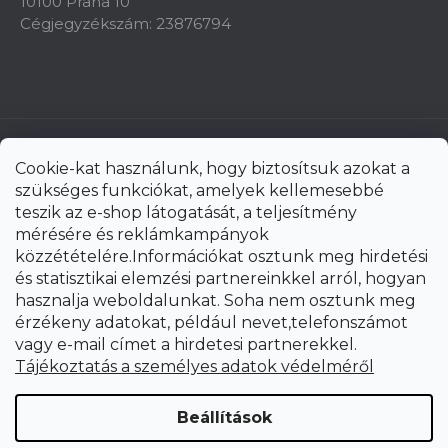
10100 Praha 10
Cégjegyzékszám: 23876794
Cookie-kat használunk, hogy biztosítsuk azokat a
szükséges funkciókat, amelyek kellemesebbé
teszik az e-shop látogatását, a teljesítmény
mérésére és reklámkampányok
közzétételére.Információkat osztunk meg hirdetési
és statisztikai elemzési partnereinkkel arról, hogyan
hasznalja weboldalunkat. Soha nem osztunk meg
érzékeny adatokat, például nevet,telefonszámot
vagy e-mail címet a hirdetesi partnerekkel.
Shoptet Premium készítette
Tájékoztatás a személyes adatok védelméről
Copyright 2026
uni-max.hu
. Minden jog fenntartva.
Süti
Beállítások
beállítások szerkesztése