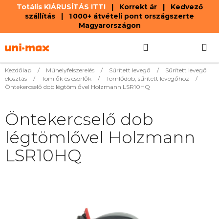
Totális KIÁRUSÍTÁS ITT!
| Korrekt ár | Kedvező
szállítás | 1 000+ átvételi pont országszerte
Magyarországon
Ugrás
Keresés
KOSÁR
a
fő
tartalomhoz
Kezdőlap
/
Műhelyfelszerelés
/
Sűrített levegő
/
Sűrített levegő
elosztás
/
Tömlők és csörlők
/
Tömlődob, sűrített levegőhöz
/
Öntekercselő dob légtömlővel Holzmann LSR10HQ
Öntekercselő dob
légtömlővel Holzmann
LSR10HQ