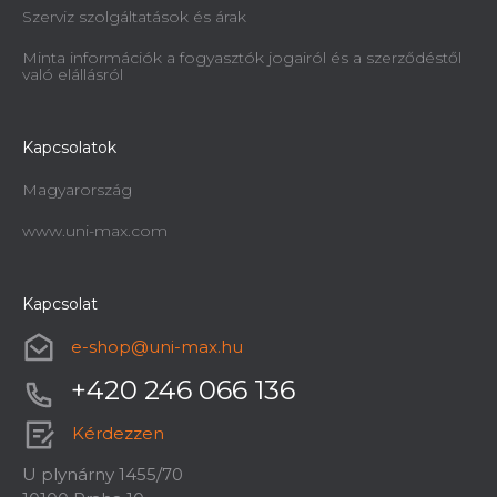
Szerviz szolgáltatások és árak
Minta információk a fogyasztók jogairól és a szerződéstől
való elállásról
Kapcsolatok
Magyarország
www.uni-max.com
Kapcsolat
e-shop
@
uni-max.hu
+420 246 066 136
Kérdezzen
U plynárny 1455/70