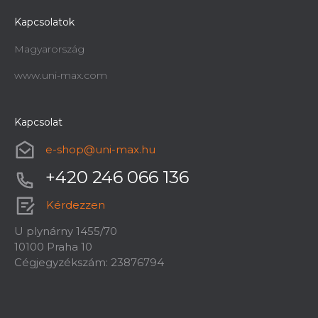
Kapcsolatok
Magyarország
www.uni-max.com
Kapcsolat
e-shop
@
uni-max.hu
+420 246 066 136
Kérdezzen
U plynárny 1455/70
10100 Praha 10
Cégjegyzékszám: 23876794