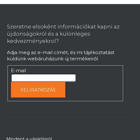
L
á
b
Szeretne elsoként információkat kapni az
l
újdonságokról és a különleges
é
kedvezményekrol?
c
Adja meg az e-mail címét, és mi tájékoztatást
küldünk webáruházunk új termékeiről.
E-mail
FELIRATKOZÁS
Mindent a vásárlásról