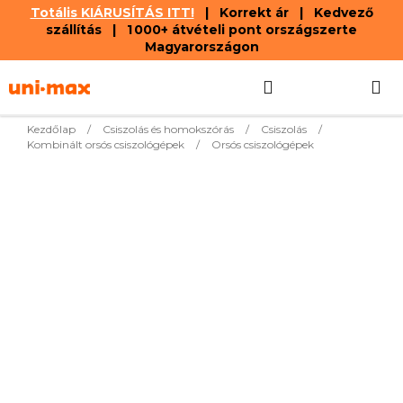
Totális KIÁRUSÍTÁS ITT!
| Korrekt ár | Kedvező
szállítás | 1 000+ átvételi pont országszerte
Magyarországon
Ugrás
Keresés
KOSÁR
a
fő
tartalomhoz
Kezdőlap
/
Csiszolás és homokszórás
/
Csiszolás
/
Kombinált orsós csiszológépek
/
Orsós csiszológépek