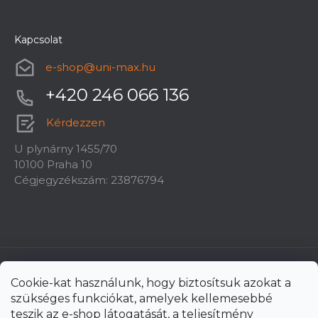
Kapcsolat
e-shop
@
uni-max.hu
+420 246 066 136
Kérdezzen
U plynárny 1455/70
10100 Praha 10
Cégjegyzékszám: 23876794
Cookie-kat használunk, hogy biztosítsuk azokat a
szükséges funkciókat, amelyek kellemesebbé
teszik az e-shop látogatását, a teljesítmény