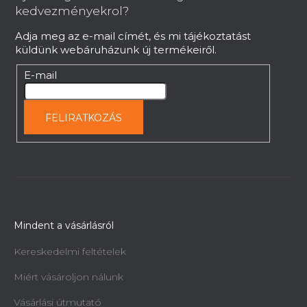
é
kedvezményekrol?
c
Adja meg az e-mail címét, és mi tájékoztatást
küldünk webáruházunk új termékeiről.
E-mail
FELIRATKOZÁS
Mindent a vásárlásról
Kereskedelmi feltételek
Miért vásároljon nálunk
Vásárlási útmutató