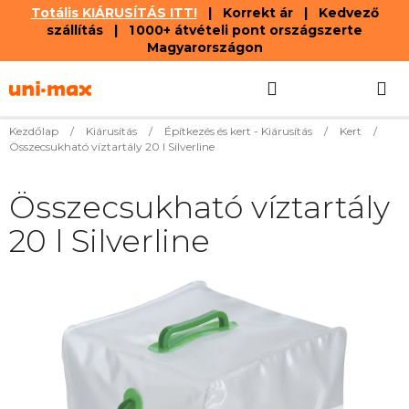
Totális KIÁRUSÍTÁS ITT!
| Korrekt ár | Kedvező
szállítás | 1 000+ átvételi pont országszerte
Magyarországon
Ugrás
Keresés
KOSÁR
a
fő
tartalomhoz
Kezdőlap
/
Kiárusítás
/
Építkezés és kert - Kiárusítás
/
Kert
/
Összecsukható víztartály 20 l Silverline
Összecsukható víztartály
20 l Silverline