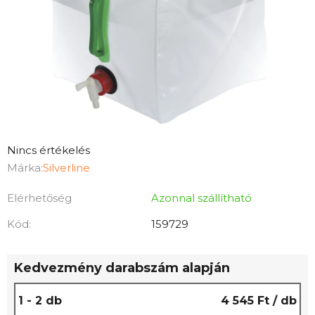
A
Nincs értékelés
termék
Márka:
Silverline
átlagos
Elérhetőség
Azonnal szállítható
értékelése
5-
Kód:
159729
ből
0,0
Kedvezmény darabszám alapján
csillag.
1 - 2 db
4 545 Ft
/ db