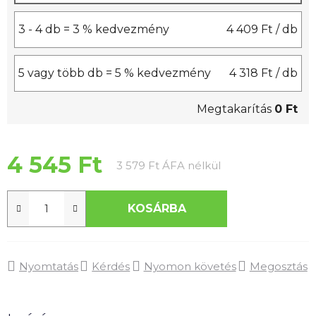
3 - 4 db = 3 % kedvezmény
4 409 Ft
/ db
5 vagy több db = 5 % kedvezmény
4 318 Ft
/ db
Megtakarítás
0 Ft
4 545 Ft
Egységár:
3 579 Ft ÁFA nélkül
KOSÁRBA
Nyomtatás
Kérdés
Nyomon követés
Megosztás