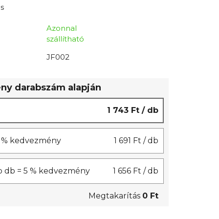
s
Azonnal
szállítható
JF002
y darabszám alapján
1 743 Ft
/ db
 3 % kedvezmény
1 691 Ft
/ db
b db = 5 % kedvezmény
1 656 Ft
/ db
Megtakarítás
0 Ft