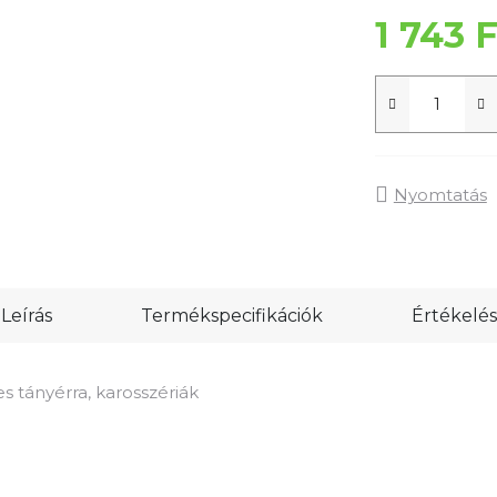
1 743 F
Nyomtatás
Leírás
Termékspecifikációk
Értékelés
 tányérra, karosszériák