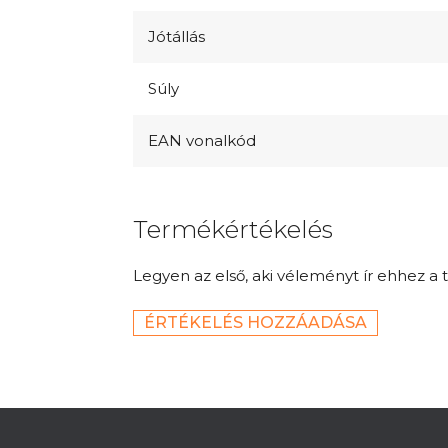
Jótállás
Súly
EAN vonalkód
Termékértékelés
Legyen az első, aki véleményt ír ehhez a 
ÉRTÉKELÉS HOZZÁADÁSA
L
á