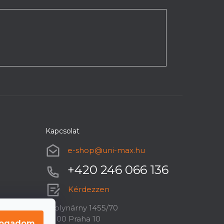
Kapcsolat
e-shop
@
uni-max.hu
+420 246 066 136
Kérdezzen
U plynárny 1455/70
10100 Praha 10
fogadom