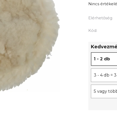
A
Nincs értékelé
termék
átlagos
Elérhetőség
értékelése
5-
Kód:
ből
0,0
Kedvezmén
csillag.
1 - 2 db
3 - 4 db =
5 vagy töb