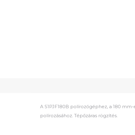
A S1PJF180B polírozógéphez, a 180 mm-es
polírozásához. Tépőzáras rögzítés.