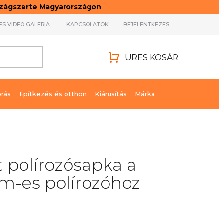
rszágszerte Magyarországon
ÉS VIDEÓ GALÉRIA
KAPCSOLATOK
BEJELENTKEZÉS
ÜRES KOSÁR
KOSÁR
órás
Építkezés és otthon
Kiárusítás
Márka
 polírozósapka a
m-es polírozóhoz