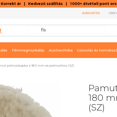
orrekt ár | Kedvező szállítás | 1 000+ átvételi pont o
KIÁRUSÍTÁS
CIKK 
álás
Fémmegmunkálás
Autótechnika
Csiszolás és homoksz
ut polírozósapka a 180 mm-es polírozóhoz (SZ)
Pamut
180 m
(SZ)