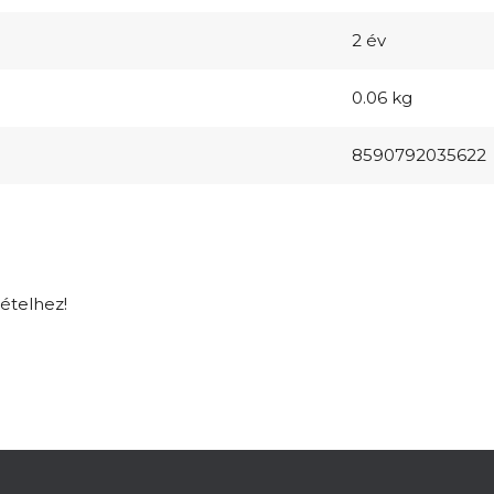
2 év
0.06 kg
8590792035622
tételhez!