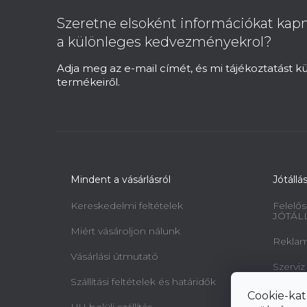
b
Szeretne elsoként információkat kapn
l
a különleges kedvezményekrol?
é
c
Adja meg az e-mail címét, és mi tájékoztatást 
termékeiről.
Mindent a vásárlásról
Jótállá
Kereskedelmi feltételek
Felelős
JÓTÁL
Miért vásároljon nálunk
Reklamá
Vásárlási útmutató
Szerviz
Szállítási feltételek és határidők
Minta 
Cookie-kat
jogairó
HU belüli szállítás