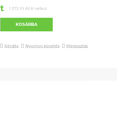
t
Egységár:
1 372 Ft ÁFA nélkül
KOSÁRBA
Kérdés
Nyomon követés
Megosztás