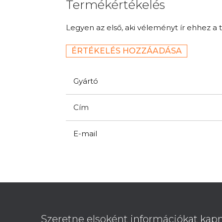
Termékértékelés
Legyen az első, aki véleményt ír ehhez a 
ÉRTÉKELÉS HOZZÁADÁSA
Gyártó
Cím
E-mail
L
á
b
Szeretne elsoként információkat kapn