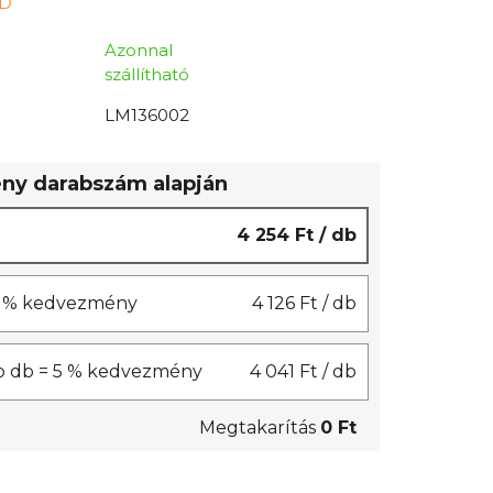
D
Azonnal
szállítható
LM136002
y darabszám alapján
4 254 Ft
/ db
 3 % kedvezmény
4 126 Ft
/ db
b db = 5 % kedvezmény
4 041 Ft
/ db
Megtakarítás
0 Ft