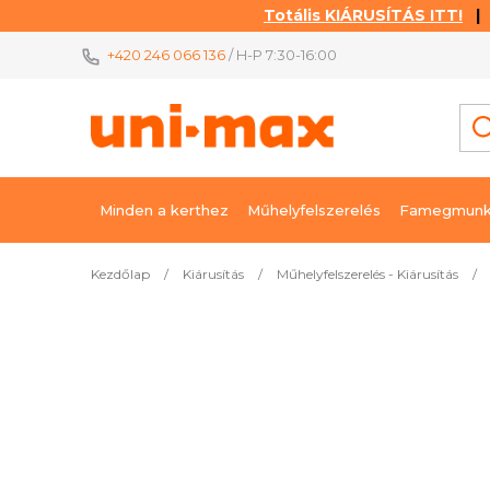
Totális KIÁRUSÍTÁS ITT!
| K
Ugrás
+420 246 066 136
/ H-P 7:30-16:00
a
fő
tartalomhoz
Minden a kerthez
Műhelyfelszerelés
Famegmunk
Kezdőlap
/
Kiárusítás
/
Műhelyfelszerelés - Kiárusítás
/