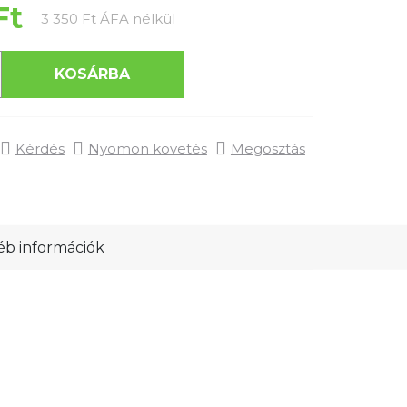
Ft
Egységár:
3 350 Ft ÁFA nélkül
KOSÁRBA
Kérdés
Nyomon követés
Megosztás
b információk