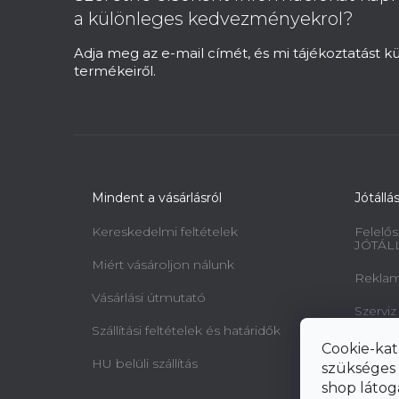
l
a különleges kedvezményekrol?
é
c
Adja meg az e-mail címét, és mi tájékoztatást 
termékeiről.
Mindent a vásárlásról
Jótállá
Kereskedelmi feltételek
Felelős
JÓTÁL
Miért vásároljon nálunk
Reklamá
Vásárlási útmutató
Szerviz
Szállítási feltételek és határidők
Minta 
Cookie-kat
jogairó
HU belüli szállítás
szükséges 
elállásr
shop látog