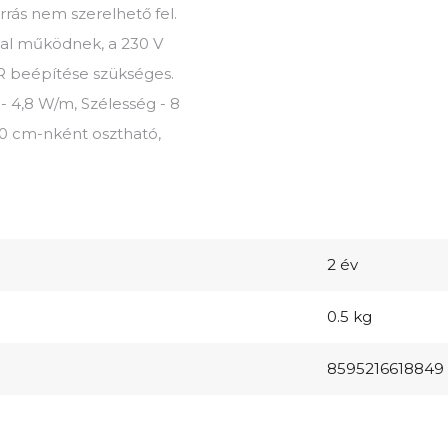
rrás nem szerelhető fel.
al működnek, a 230 V
ER beépítése szükséges.
 - 4,8 W/m, Szélesség - 8
10 cm-nként osztható,
2 év
0.5 kg
8595216618849