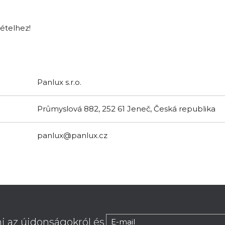
tételhez!
Panlux s.r.o.
Průmyslová 882, 252 61 Jeneč, Česká republika
panlux@panlux.cz
i az újdonságokról és
E-mail