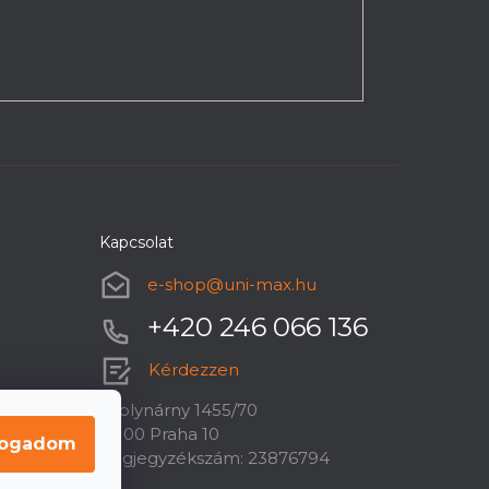
Kapcsolat
e-shop
@
uni-max.hu
+420 246 066 136
Kérdezzen
U plynárny 1455/70
10100 Praha 10
fogadom
Cégjegyzékszám: 23876794