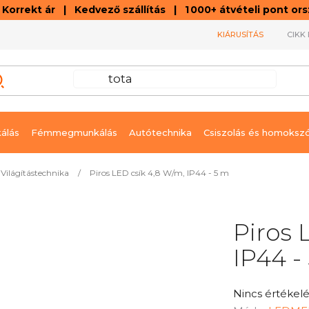
orrekt ár | Kedvező szállítás | 1 000+ átvételi pont o
KIÁRUSÍTÁS
CIKK 
álás
Fémmegmunkálás
Autótechnika
Csiszolás és homoksz
Világítástechnika
/
Piros LED csík 4,8 W/m, IP44 - 5 m
Piros 
IP44 -
A
Nincs értékelé