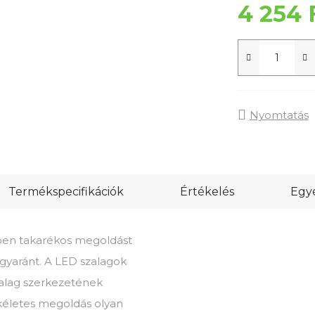
4 254 
Nyomtatás
Termékspecifikációk
Értékelés
Egyé
zben takarékos megoldást
 egyaránt. A LED szalagok
zalag szerkezetének
ökéletes megoldás olyan