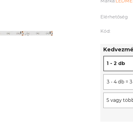
termék
Márka:
LEDME
átlagos
értékelése
Elérhetőség
5-
ből
Kód:
0,0
csillag.
Kedvezmén
1 - 2 db
3 - 4 db =
5 vagy töb