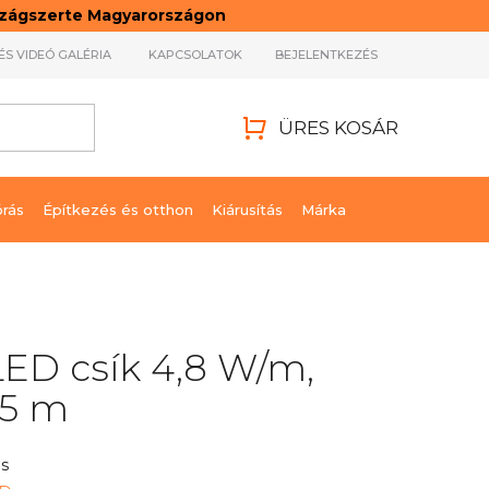
rszágszerte Magyarországon
ÉS VIDEÓ GALÉRIA
KAPCSOLATOK
BEJELENTKEZÉS
ÜRES KOSÁR
KOSÁR
órás
Építkezés és otthon
Kiárusítás
Márka
LED csík 4,8 W/m,
 5 m
s