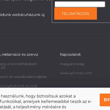
FELIRATKOZÁS
küldünk webáruházunk új
s, reklamáció és szerviz
Kapcsolatok
ség a termékhibákért -
Magyarország
LÁS
www.uni-max.com
ció és visszaküldési eljárás
 szolgáltatások és árak
információk a fogyasztók
 használunk, hogy biztosítsuk azokat a
l és a szerződéstől való
El
funkciókat, amelyek kellemesebbé teszik az e-
ól
atását, a teljesítmény mérésére és