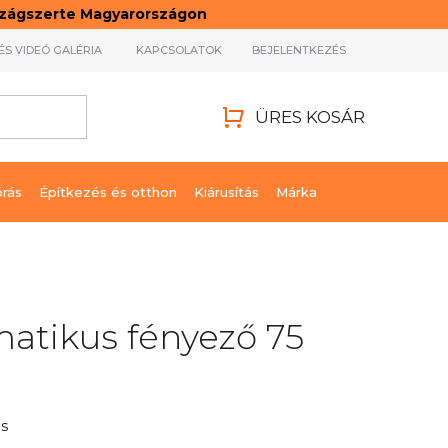
rszágszerte Magyarországon
ÉS VIDEÓ GALÉRIA
KAPCSOLATOK
BEJELENTKEZÉS
ÜRES KOSÁR
KOSÁR
órás
Építkezés és otthon
Kiárusítás
Márka
atikus fényező 75
s