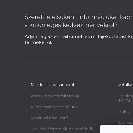
á
b
Szeretne elsoként információkat kapn
l
a különleges kedvezményekrol?
é
c
Adja meg az e-mail címét, és mi tájékoztatást 
termékeiről.
Mindent a vásárlásról
Jótállá
Kereskedelmi feltételek
Felelős
JÓTÁL
Miért vásároljon nálunk
Reklamá
Vásárlási útmutató
Szerviz
Szállítási feltételek és határidők