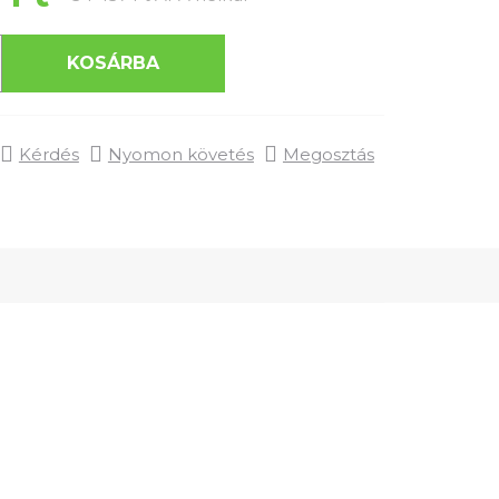
KOSÁRBA
Kérdés
Nyomon követés
Megosztás