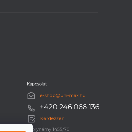
Kapcsolat
e-shop
@
uni-max.hu
+420 246 066 136
Kérdezzen
U plynárny 1455/70