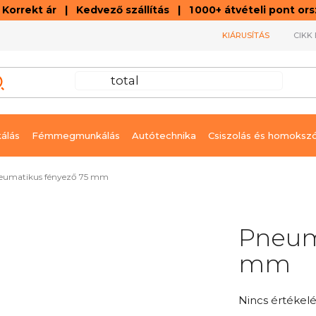
orrekt ár | Kedvező szállítás | 1 000+ átvételi pont o
KIÁRUSÍTÁS
CIKK 
álás
Fémmegmunkálás
Autótechnika
Csiszolás és homoksz
eumatikus fényező 75 mm
Pneum
mm
A
Nincs értékelé