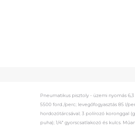
Pneumatikus pisztoly - üzemi nyomás 6,3 
5500 ford./perc; levegőfogyasztás 85 l/p
hordozótárcsával; 3 polírozó koronggal 
puha); 1/4" gyorscsatlakozó és kulcs. Műa