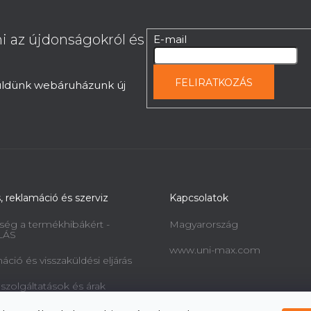
i az újdonságokról és
E-mail
FELIRATKOZÁS
küldünk webáruházunk új
s, reklamáció és szerviz
Kapcsolatok
ség a termékhibákért -
Magyarország
LÁS
www.uni-max.com
ció és visszaküldési eljárás
 szolgáltatások és árak