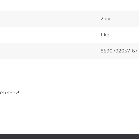
2 év
1 kg
8590792057167
tételhez!