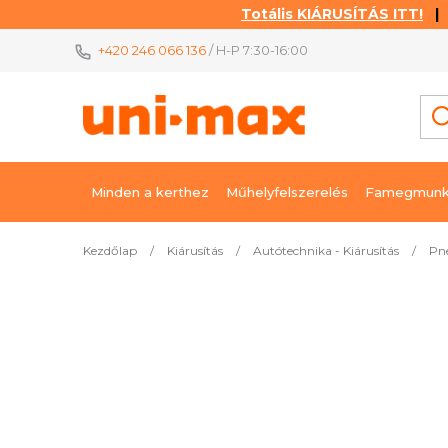
Totális KIÁRUSÍTÁS ITT!
| K
Ugrás
+420 246 066 136
/ H-P 7:30-16:00
a
fő
tartalomhoz
Minden a kerthez
Műhelyfelszerelés
Famegmunk
Kezdőlap
/
Kiárusítás
/
Autótechnika - Kiárusítás
/
Pn