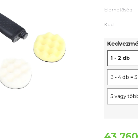
termék
átlagos
Elérhetőség
értékelése
5-
Kód:
ből
0,0
Kedvezmén
csillag.
1 - 2 db
3 - 4 db =
5 vagy töb
43 760