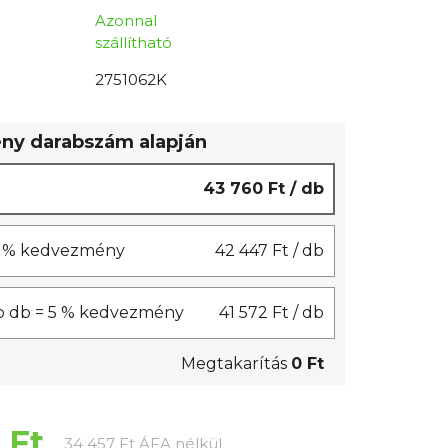
Azonnal
szállítható
2751062K
y darabszám alapján
43 760 Ft
/ db
 3 % kedvezmény
42 447 Ft
/ db
b db = 5 % kedvezmény
41 572 Ft
/ db
Megtakarítás
0 Ft
 Ft
Egységár:
34 457 Ft ÁFA nélkül