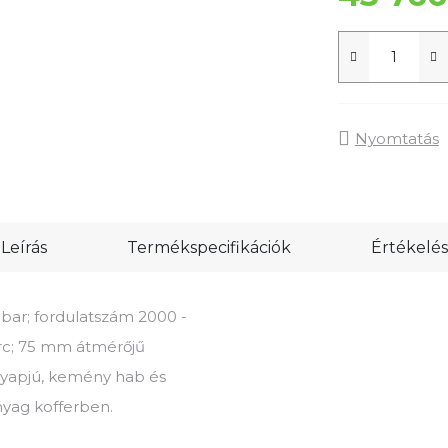
Nyomtatás
Leírás
Termékspecifikációk
Értékelés
bar; fordulatszám 2000 -
erc; 75 mm átmérőjű
(gyapjú, kemény hab és
nyag kofferben.