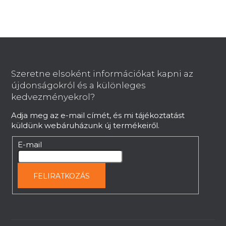
L
á
b
Szeretne elsoként információkat kapni az
l
újdonságokról és a különleges
é
kedvezményekrol?
c
Adja meg az e-mail címét, és mi tájékoztatást
küldünk webáruházunk új termékeiről.
E-mail
FELIRATKOZÁS