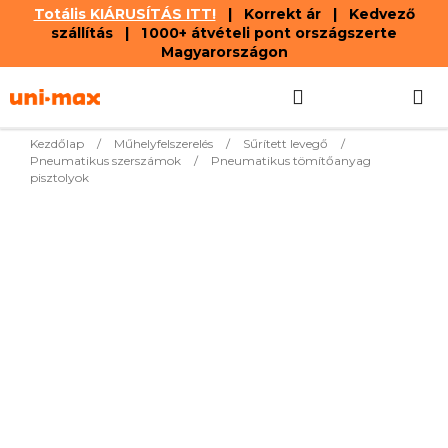
Totális KIÁRUSÍTÁS ITT!
| Korrekt ár | Kedvező
szállítás | 1 000+ átvételi pont országszerte
Magyarországon
Ugrás
Keresés
KOSÁR
a
fő
tartalomhoz
Kezdőlap
/
Műhelyfelszerelés
/
Sűrített levegő
/
Pneumatikus szerszámok
/
Pneumatikus tömítőanyag
pisztolyok