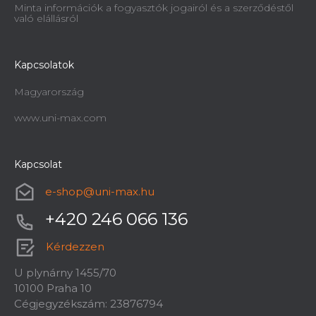
Minta információk a fogyasztók jogairól és a szerződéstől
való elállásról
Kapcsolatok
Magyarország
www.uni-max.com
Kapcsolat
e-shop
@
uni-max.hu
+420 246 066 136
Kérdezzen
U plynárny 1455/70
10100 Praha 10
Cégjegyzékszám: 23876794