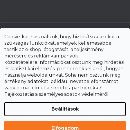
Cookie-kat használunk, hogy biztosítsuk azokat a
szükséges funkciókat, amelyek kellemesebbé
teszik az e-shop látogatását, a teljesítmény
mérésére és reklámkampányok
közzétételére.Információkat osztunk meg hirdetési
és statisztikai elemzési partnereinkkel arról, hogyan
hasznalja weboldalunkat. Soha nem osztunk meg
érzékeny adatokat, például nevet,telefonszámot
vagy e-mail címet a hirdetesi partnerekkel.
Shoptet Premium készítette
Tájékoztatás a személyes adatok védelméről
Copyright 2026
uni-max.hu
. Minden jog fenntartva.
Süti
Beállítások
beállítások szerkesztése
Elfogadom