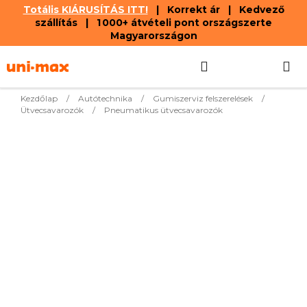
Totális KIÁRUSÍTÁS ITT!
| Korrekt ár | Kedvező
szállítás | 1 000+ átvételi pont országszerte
Magyarországon
Ugrás
Keresés
KOSÁR
a
fő
tartalomhoz
Kezdőlap
/
Autótechnika
/
Gumiszerviz felszerelések
/
Ütvecsavarozók
/
Pneumatikus ütvecsavarozók