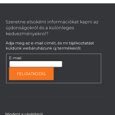
L
á
b
Szeretne elsoként információkat kapni az
l
újdonságokról és a különleges
é
kedvezményekrol?
c
Adja meg az e-mail címét, és mi tájékoztatást
küldünk webáruházunk új termékeiről.
E-mail
FELIRATKOZÁS
Mindent a vásárlásról