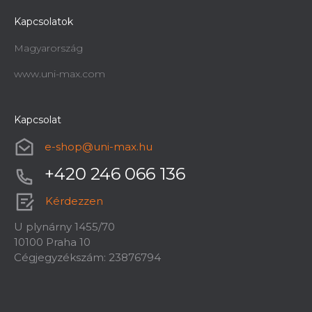
Kapcsolatok
Magyarország
www.uni-max.com
Kapcsolat
e-shop
@
uni-max.hu
+420 246 066 136
Kérdezzen
U plynárny 1455/70
10100 Praha 10
Cégjegyzékszám: 23876794