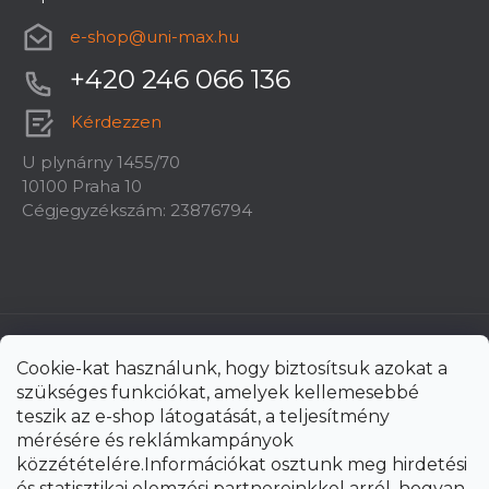
e-shop
@
uni-max.hu
+420 246 066 136
Kérdezzen
U plynárny 1455/70
10100 Praha 10
Cégjegyzékszám: 23876794
Cookie-kat használunk, hogy biztosítsuk azokat a
szükséges funkciókat, amelyek kellemesebbé
teszik az e-shop látogatását, a teljesítmény
mérésére és reklámkampányok
közzétételére.Információkat osztunk meg hirdetési
és statisztikai elemzési partnereinkkel arról, hogyan