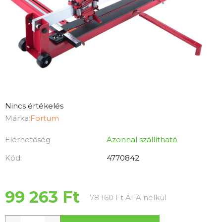
A
Nincs értékelés
termék
Márka:
Fortum
átlagos
Elérhetőség
Azonnal szállítható
értékelése
5-
Kód:
4770842
ből
0,0
csillag.
99 263 Ft
Egységár:
78 160 Ft ÁFA nélkül