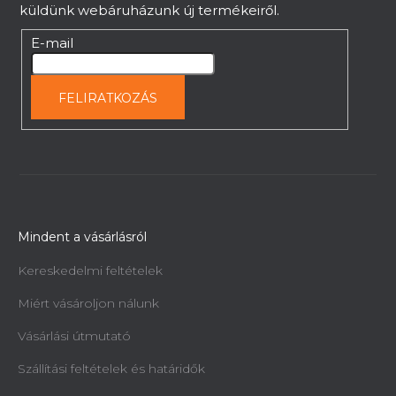
küldünk webáruházunk új termékeiről.
E-mail
FELIRATKOZÁS
Mindent a vásárlásról
Kereskedelmi feltételek
Miért vásároljon nálunk
Vásárlási útmutató
Szállítási feltételek és határidők