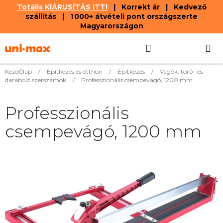
Totális KIÁRUSÍTÁS ITT!
| Korrekt ár | Kedvező
szállítás | 1 000+ átvételi pont országszerte
Magyarországon
Ugrás
Keresés
KOSÁR
a
fő
tartalomhoz
Kezdőlap
/
Építkezés és otthon
/
Építkezés
/
Vágók, törő- és
daraboló szerszámok
/
Professzionális csempevágó, 1200 mm
Professzionális
csempevágó, 1200 mm