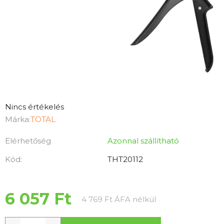
A
Nincs értékelés
termék
Márka:
TOTAL
átlagos
Elérhetőség
Azonnal szállítható
értékelése
5-
Kód:
THT20112
ből
0,0
csillag.
6 057 Ft
Egységár:
4 769 Ft ÁFA nélkül