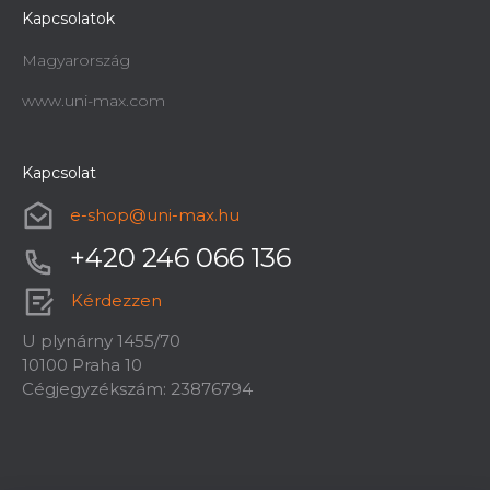
Kapcsolatok
Magyarország
www.uni-max.com
Kapcsolat
e-shop
@
uni-max.hu
+420 246 066 136
Kérdezzen
U plynárny 1455/70
10100 Praha 10
Cégjegyzékszám: 23876794