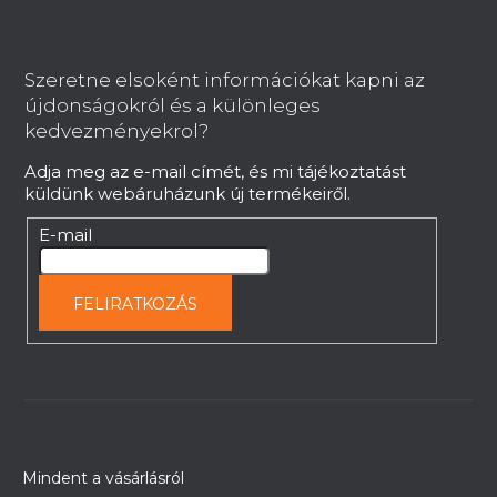
L
á
b
Szeretne elsoként információkat kapni az
l
újdonságokról és a különleges
é
kedvezményekrol?
c
Adja meg az e-mail címét, és mi tájékoztatást
küldünk webáruházunk új termékeiről.
E-mail
FELIRATKOZÁS
Mindent a vásárlásról