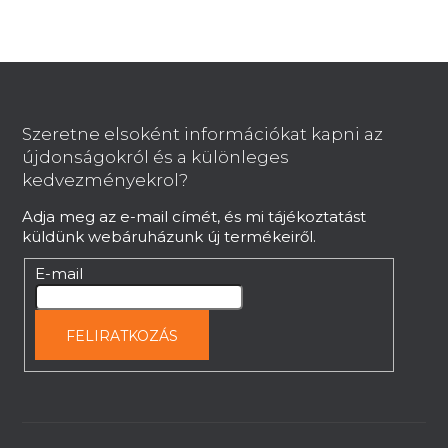
L
á
b
Szeretne elsoként információkat kapni az
l
újdonságokról és a különleges
é
kedvezményekrol?
c
Adja meg az e-mail címét, és mi tájékoztatást
küldünk webáruházunk új termékeiről.
E-mail
FELIRATKOZÁS