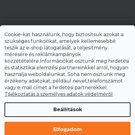
Cookie-kat használunk, hogy biztosítsuk azokat a
szükséges funkciókat, amelyek kellemesebbé
teszik az e-shop látogatását, a teljesítmény
mérésére és reklámkampányok
közzétételére.Információkat osztunk meg hirdetési
és statisztikai elemzési partnereinkkel arról, hogyan
hasznalja weboldalunkat. Soha nem osztunk meg
érzékeny adatokat, például nevet,telefonszámot
vagy e-mail címet a hirdetesi partnerekkel.
Shoptet Premium készítette
Tájékoztatás a személyes adatok védelméről
Copyright 2026
uni-max.hu
. Minden jog fenntartva.
Süti
Beállítások
beállítások szerkesztése
Elfogadom