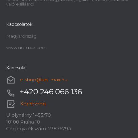
való elállásról
Kapcsolatok
Magyarország
www.uni-max.com
Kapcsolat
e-shop
@
uni-max.hu
+420 246 066 136
Kérdezzen
U plynárny 1455/70
10100 Praha 10
Cégjegyzékszám: 23876794