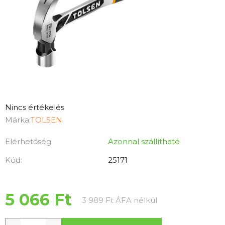
A
Nincs értékelés
termék
Márka:
TOLSEN
átlagos
Elérhetőség
Azonnal szállítható
értékelése
5-
Kód:
25171
ből
0,0
csillag.
5 066 Ft
Egységár:
3 989 Ft ÁFA nélkül