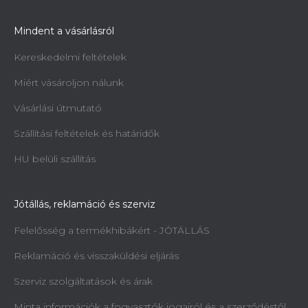
Mindent a vásárlásról
Kereskedelmi feltételek
Miért vásároljon nálunk
Vásárlási útmutató
Szállítási feltételek és határidők
HU belüli szállítás
Jótállás, reklamáció és szerviz
Felelősség a termékhibákért - JÓTÁLLÁS
Reklamáció és visszaküldési eljárás
Szerviz szolgáltatások és árak
Minta információk a fogyasztók jogairól és a szerződéstől