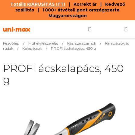
Totális KIÁRUSÍTÁS ITT!
| Korrekt ár | Kedvező
szállítás | 1 000+ átvételi pont országszerte
Magyarországon
Ugrás
Keresés
KOSÁR
a
fő
tartalomhoz
Kezdőlap
/
Műhelyfelszerelés
/
Kézi szerszámok
/
Kalapácsok és
rudak
/
Kalapácsok
/
PROFI ácskalapács, 450 g
PROFI ácskalapács, 450
g