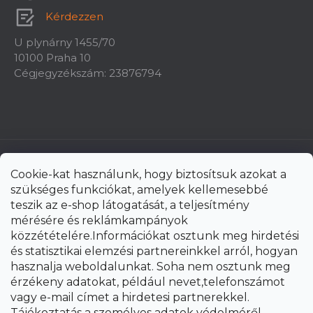
Kérdezzen
U plynárny 1455/70
10100 Praha 10
Cégjegyzékszám: 23876794
Cookie-kat használunk, hogy biztosítsuk azokat a
szükséges funkciókat, amelyek kellemesebbé
teszik az e-shop látogatását, a teljesítmény
mérésére és reklámkampányok
közzétételére.Információkat osztunk meg hirdetési
és statisztikai elemzési partnereinkkel arról, hogyan
hasznalja weboldalunkat. Soha nem osztunk meg
érzékeny adatokat, például nevet,telefonszámot
vagy e-mail címet a hirdetesi partnerekkel.
Shoptet Premium készítette
Tájékoztatás a személyes adatok védelméről