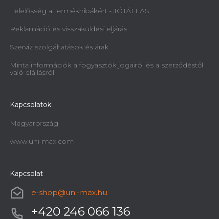
Felelősség a termékhibákért - JÓTÁLLÁS
Reklamáció és visszaküldési eljárás
Szerviz szolgáltatások és árak
Minta információk a fogyasztók jogairól és a szerződéstől
való elállásról
Kapcsolatok
Magyarország
www.uni-max.com
Kapcsolat
e-shop
@
uni-max.hu
+420 246 066 136