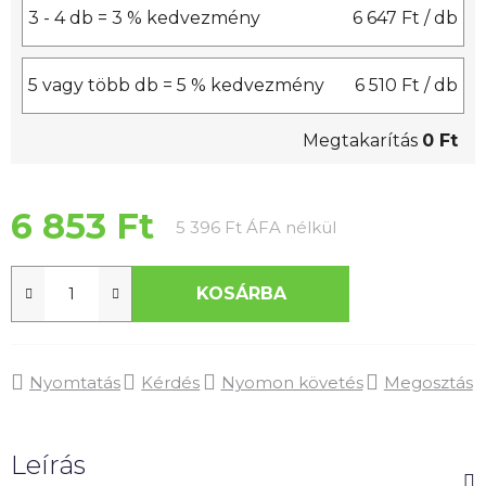
3 - 4 db = 3 % kedvezmény
6 647 Ft
/ db
5 vagy több db = 5 % kedvezmény
6 510 Ft
/ db
Megtakarítás
0 Ft
6 853 Ft
Egységár:
5 396 Ft ÁFA nélkül
KOSÁRBA
Nyomtatás
Kérdés
Nyomon követés
Megosztás
Leírás