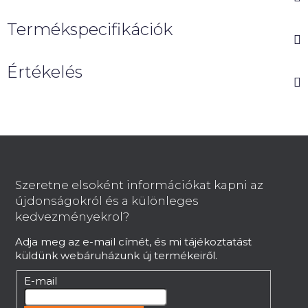
Termékspecifikációk
Értékelés
L
á
b
Szeretne elsoként információkat kapni az
l
újdonságokról és a különleges
é
kedvezményekrol?
c
Adja meg az e-mail címét, és mi tájékoztatást
küldünk webáruházunk új termékeiről.
E-mail