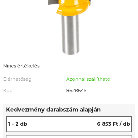
A
Nincs értékelés
termék
Elérhetőség
Azonnal szállítható
átlagos
értékelése
Kód:
862864S
5-
ből
Kedvezmény darabszám alapján
0,0
csillag.
1 - 2 db
6 853 Ft
/ db