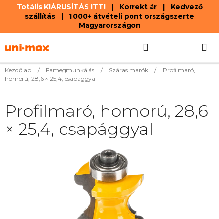
Totális KIÁRUSÍTÁS ITT!
| Korrekt ár | Kedvező
szállítás | 1 000+ átvételi pont országszerte
Magyarországon
Ugrás
Keresés
KOSÁR
a
fő
tartalomhoz
Kezdőlap
/
Famegmunkálás
/
Száras marók
/
Profilmaró,
homorú, 28,6 × 25,4, csapággyal
Profilmaró, homorú, 28,6
× 25,4, csapággyal