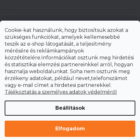
Cookie-kat használunk, hogy biztosítsuk azokat a
szükséges funkciókat, amelyek kellemesebbé
teszik az e-shop látogatását, a teljesítmény
mérésére és reklámkampányok
közzétételére.Információkat osztunk meg hirdetési
és statisztikai elemzési partnereinkkel arról, hogyan
hasznalja weboldalunkat. Soha nem osztunk meg
érzékeny adatokat, például nevet,telefonszámot
vagy e-mail címet a hirdetesi partnerekkel.
Shoptet Premium készítette
Tájékoztatás a személyes adatok védelméről
Copyright 2026
uni-max.hu
. Minden jog fenntartva.
Süti
Beállítások
beállítások szerkesztése
Elfogadom