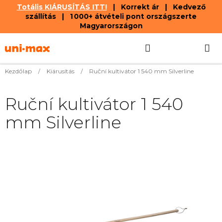
Totális KIÁRUSÍTÁS ITT!
| Korrekt ár | Kedvező
szállítás | 1 000+ átvételi pont országszerte
Magyarországon
Ugrás
Keresés
KOSÁR
a
fő
tartalomhoz
Kezdőlap
/
Kiárusítás
/
Ruční kultivátor 1 540 mm Silverline
Ruční kultivátor 1 540
mm Silverline