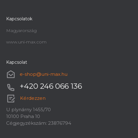
Kapcsolatok
Magyarország
www.uni-max.com
Kapcsolat
e-shop
@
uni-max.hu
+420 246 066 136
Kérdezzen
U plynárny 1455/70
10100 Praha 10
Cégjegyzékszám: 23876794