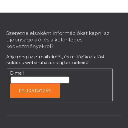
L
á
b
Szeretne elsoként információkat kapni az
l
újdonságokról és a különleges
é
kedvezményekrol?
c
Adja meg az e-mail címét, és mi tájékoztatást
küldünk webáruházunk új termékeiről.
E-mail
FELIRATKOZÁS