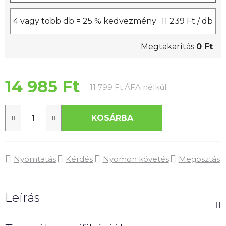
4 vagy több db = 25 % kedvezmény
11 239 Ft
/ db
Megtakarítás
0 Ft
14 985 Ft
Egységár:
11 799 Ft ÁFA nélkül
KOSÁRBA
Nyomtatás
Kérdés
Nyomon követés
Megosztás
Leírás