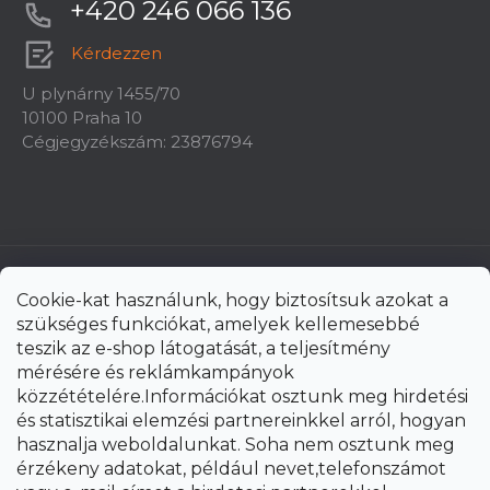
+420 246 066 136
Kérdezzen
U plynárny 1455/70
10100 Praha 10
Cégjegyzékszám: 23876794
Cookie-kat használunk, hogy biztosítsuk azokat a
szükséges funkciókat, amelyek kellemesebbé
teszik az e-shop látogatását, a teljesítmény
mérésére és reklámkampányok
közzétételére.Információkat osztunk meg hirdetési
és statisztikai elemzési partnereinkkel arról, hogyan
hasznalja weboldalunkat. Soha nem osztunk meg
érzékeny adatokat, például nevet,telefonszámot