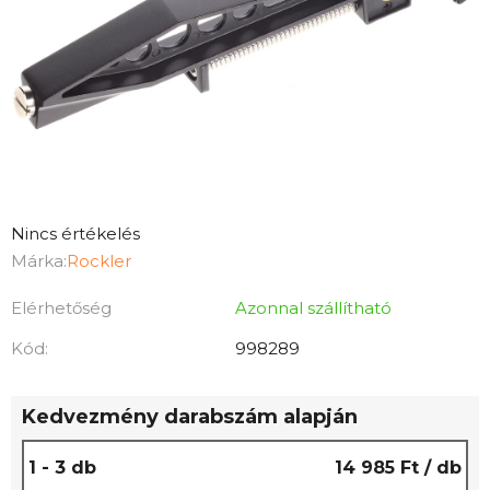
A
Nincs értékelés
termék
Márka:
Rockler
átlagos
Elérhetőség
Azonnal szállítható
értékelése
5-
Kód:
998289
ből
0,0
Kedvezmény darabszám alapján
csillag.
1 - 3 db
14 985 Ft
/ db