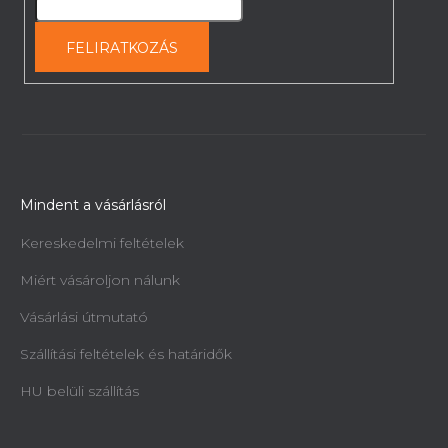
FELIRATKOZÁS
Mindent a vásárlásról
Kereskedelmi feltételek
Miért vásároljon nálunk
Vásárlási útmutató
Szállítási feltételek és határidők
HU belüli szállítás