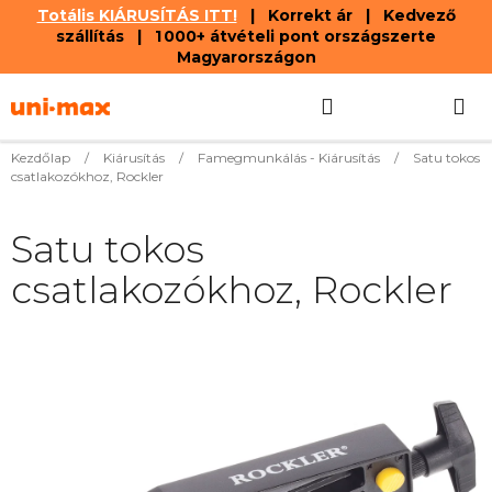
Totális KIÁRUSÍTÁS ITT!
| Korrekt ár | Kedvező
szállítás | 1 000+ átvételi pont országszerte
Magyarországon
Ugrás
Keresés
KOSÁR
a
fő
tartalomhoz
Kezdőlap
/
Kiárusítás
/
Famegmunkálás - Kiárusítás
/
Satu tokos
csatlakozókhoz, Rockler
Satu tokos
csatlakozókhoz, Rockler