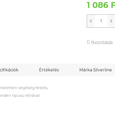
1 086 
Nyomtatás
ifikációk
Értékelés
Márka
Silverline
hetetlen segítség festés,
inden típusú létrával