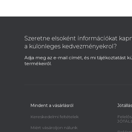
L
á
b
Szeretne elsoként információkat kapn
l
a különleges kedvezményekrol?
é
c
Adja meg az e-mail címét, és mi tájékoztatást 
termékeiről.
Mindent a vásárlásról
Jótállá
Kereskedelmi feltételek
Felelős
JÓTÁL
Miért vásároljon nálunk
Reklamá