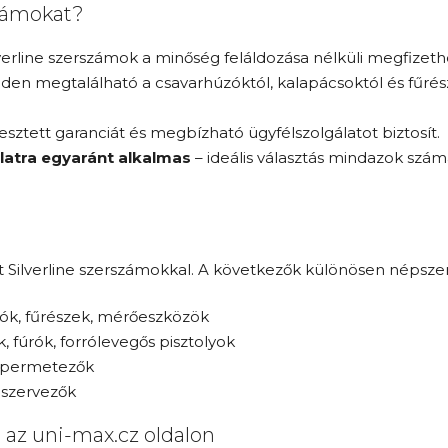
számokat?
lverline szerszámok a minőség feláldozása nélküli megfizet
den megtalálható a csavarhúzóktól, kalapácsoktól és fűrés
jesztett garanciát és megbízható ügyfélszolgálatot biztosít.
latra egyaránt alkalmas
– ideális választás mindazok számá
lt Silverline szerszámokkal. A következők különösen népsze
ogók, fűrészek, mérőeszközök
k, fúrók, forrólevegős pisztolyok
k, permetezők
, szervezők
 az uni-max.cz oldalon