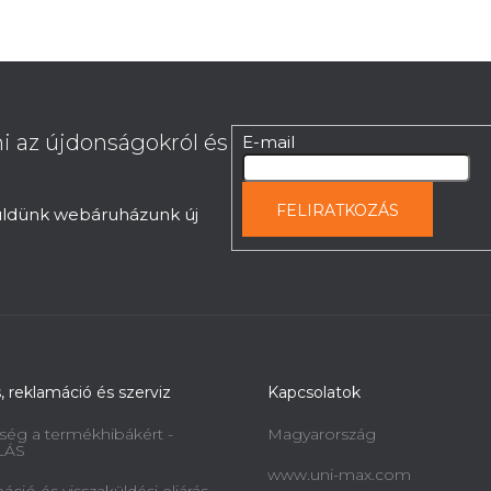
i az újdonságokról és
E-mail
FELIRATKOZÁS
küldünk webáruházunk új
s, reklamáció és szerviz
Kapcsolatok
ség a termékhibákért -
Magyarország
LÁS
www.uni-max.com
ció és visszaküldési eljárás