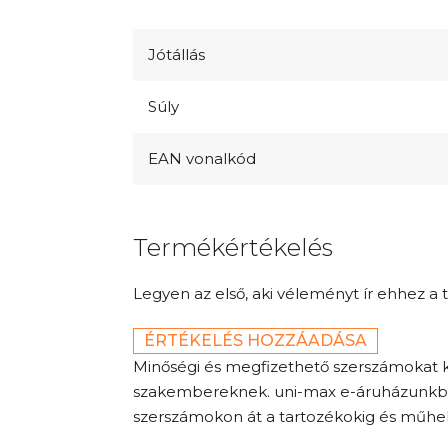
Jótállás
Súly
EAN vonalkód
Termékértékelés
Legyen az első, aki véleményt ír ehhez a 
ÉRTÉKELÉS HOZZÁADÁSA
Minőségi és megfizethető szerszámokat 
szakembereknek. uni-max e-áruházunkban a
szerszámokon át a tartozékokig és műhely