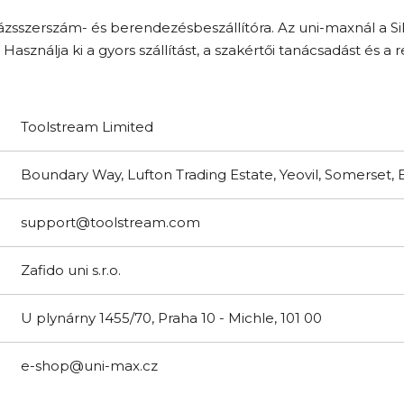
zsszerszám- és berendezésbeszállítóra. Az uni-maxnál a Si
. Használja ki a gyors szállítást, a szakértői tanácsadást és 
Toolstream Limited
Boundary Way, Lufton Trading Estate, Yeovil, Somerset
support@toolstream.com
Zafido uni s.r.o.
U plynárny 1455/70, Praha 10 - Michle, 101 00
e-shop@uni-max.cz