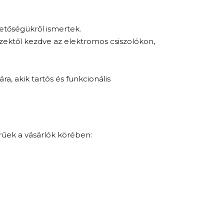
hetőségükről ismertek.
zektől kezdve az elektromos csiszolókon,
ra, akik tartós és funkcionális
rűek a vásárlók körében: