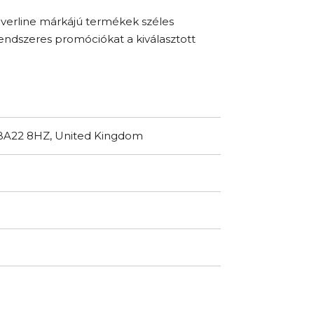
lverline márkájú termékek széles
a rendszeres promóciókat a kiválasztott
, BA22 8HZ, United Kingdom