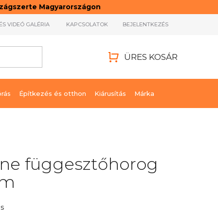
rszágszerte Magyarországon
ÉS VIDEÓ GALÉRIA
KAPCSOLATOK
BEJELENTKEZÉS
ÜRES KOSÁR
KOSÁR
órás
Építkezés és otthon
Kiárusítás
Márka
line függesztőhorog
mm
s