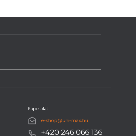
Kapcsolat
e-shop
@
uni-max.hu
+420 246 066 136