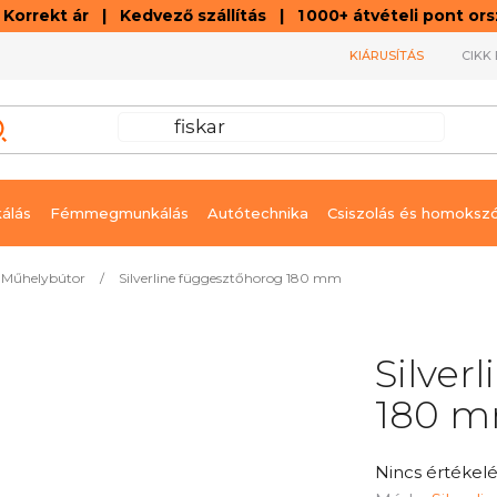
orrekt ár | Kedvező szállítás | 1 000+ átvételi pont o
KIÁRUSÍTÁS
CIKK 
álás
Fémmegmunkálás
Autótechnika
Csiszolás és homoksz
Műhelybútor
/
Silverline függesztőhorog 180 mm
Silver
180 
A
Nincs értékelé