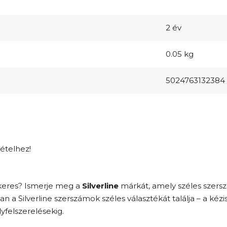
2 év
0.05 kg
5024763132384
tételhez!
keres? Ismerje meg a
Silverline
márkát, amely széles szers
 Silverline szerszámok széles választékát találja – a kéz
felszerelésekig.