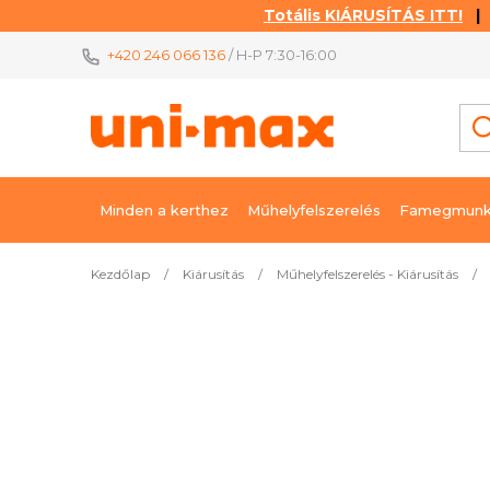
Totális KIÁRUSÍTÁS ITT!
| K
Ugrás
+420 246 066 136
/ H-P 7:30-16:00
a
fő
tartalomhoz
Minden a kerthez
Műhelyfelszerelés
Famegmunk
Kezdőlap
/
Kiárusítás
/
Műhelyfelszerelés - Kiárusítás
/