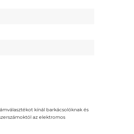
zámválasztékot kínál barkácsolóknak és
iszerszámoktól az elektromos