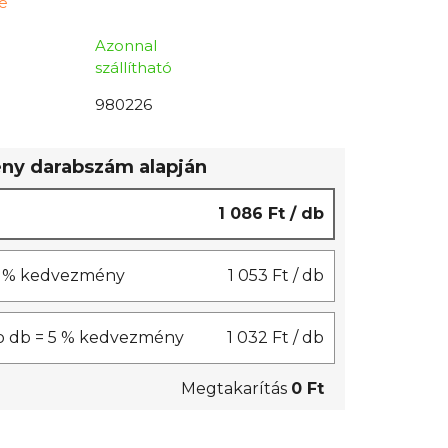
ne
Azonnal
szállítható
980226
y darabszám alapján
1 086 Ft
/ db
 3 % kedvezmény
1 053 Ft
/ db
b db = 5 % kedvezmény
1 032 Ft
/ db
Megtakarítás
0 Ft