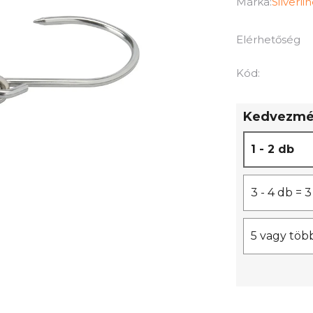
termék
Márka:
Silverli
átlagos
értékelése
Elérhetőség
5-
ből
Kód:
0,0
csillag.
Kedvezmén
1 - 2 db
3 - 4 db =
5 vagy töb