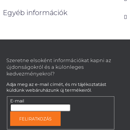
Egyéb információk
L
á
b
Szeretne elsoként információkat kapni az
l
újdonságokról és a különleges
é
kedvezményekrol?
c
Adja meg az e-mail címét, és mi tájékoztatást
küldünk webáruházunk új termékeiről.
E-mail
FELIRATKOZÁS