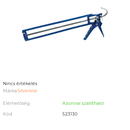
A
Nincs értékelés
termék
Márka:
Silverline
átlagos
Elérhetőség
Azonnal szállítható
értékelése
5-
Kód:
523130
ből
0,0