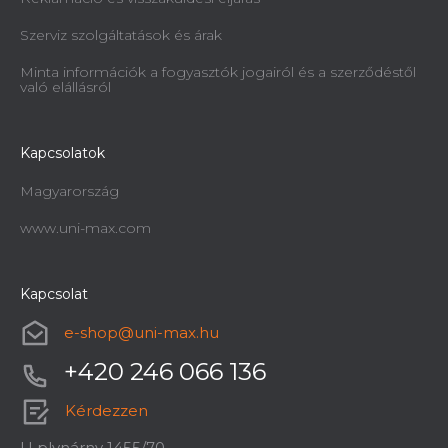
Szerviz szolgáltatások és árak
Minta információk a fogyasztók jogairól és a szerződéstől
való elállásról
Kapcsolatok
Magyarország
www.uni-max.com
Kapcsolat
e-shop
@
uni-max.hu
+420 246 066 136
Kérdezzen
U plynárny 1455/70