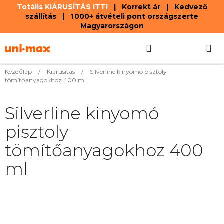
Totális KIÁRUSÍTÁS ITT!
| Korrekt ár | Kedvező
szállítás | 1 000+ átvételi pont országszerte
Magyarországon
Ugrás
Keresés
KOSÁR
a
fő
tartalomhoz
Kezdőlap
/
Kiárusítás
/
Silverline kinyomó pisztoly
tömítőanyagokhoz 400 ml
Silverline kinyomó
pisztoly
tömítőanyagokhoz 400
ml