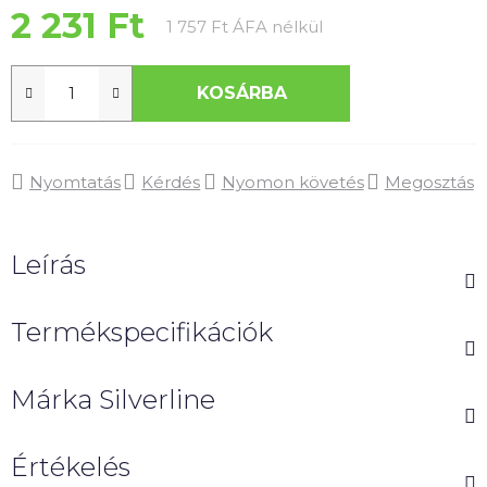
csillag.
2 231 Ft
Egységár:
1 757 Ft ÁFA nélkül
KOSÁRBA
Nyomtatás
Kérdés
Nyomon követés
Megosztás
Leírás
Termékspecifikációk
Márka
Silverline
Értékelés