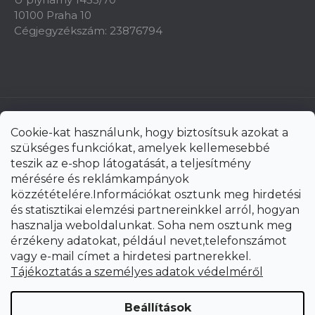
10100 Praha 10
Cégjegyzékszám: 23876794
Cookie-kat használunk, hogy biztosítsuk azokat a
szükséges funkciókat, amelyek kellemesebbé
teszik az e-shop látogatását, a teljesítmény
mérésére és reklámkampányok
közzétételére.Információkat osztunk meg hirdetési
és statisztikai elemzési partnereinkkel arról, hogyan
hasznalja weboldalunkat. Soha nem osztunk meg
érzékeny adatokat, például nevet,telefonszámot
vagy e-mail címet a hirdetesi partnerekkel.
Shoptet Premium készítette
Tájékoztatás a személyes adatok védelméről
Copyright 2026
uni-max.hu
. Minden jog fenntartva.
Süti
Beállítások
beállítások szerkesztése