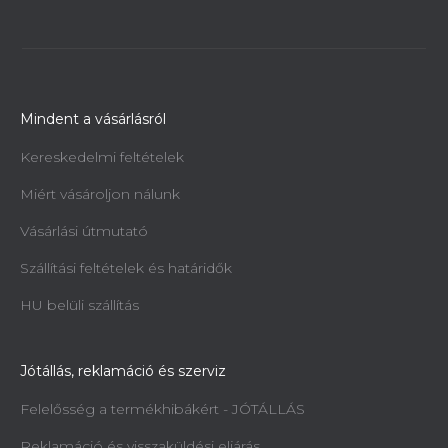
Mindent a vásárlásról
Kereskedelmi feltételek
Miért vásároljon nálunk
Vásárlási útmutató
Szállítási feltételek és határidők
HU belüli szállítás
Jótállás, reklamáció és szerviz
Felelősség a termékhibákért - JÓTÁLLÁS
Reklamáció és visszaküldési eljárás