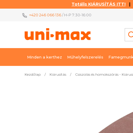
Totális KIÁRUSÍTÁS ITT!
| K
Ugrás
+420 246 066 136
/ H-P 7:30-16:00
a
fő
tartalomhoz
Minden a kerthez
Műhelyfelszerelés
Famegmunk
Kezdőlap
/
Kiárusítás
/
Csiszolás és homokszórás - Kiárus