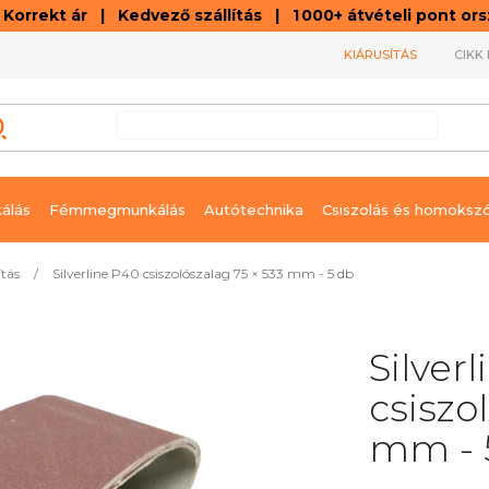
orrekt ár | Kedvező szállítás | 1 000+ átvételi pont o
KIÁRUSÍTÁS
CIKK 
álás
Fémmegmunkálás
Autótechnika
Csiszolás és homoksz
ítás
/
Silverline P40 csiszolószalag 75 × 533 mm - 5 db
Silver
csiszo
mm - 