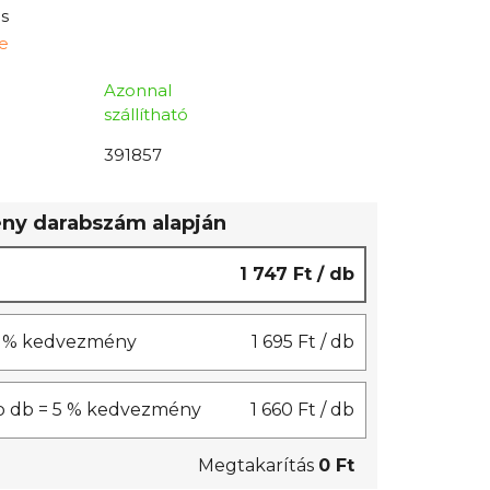
s
ne
Azonnal
szállítható
391857
y darabszám alapján
1 747 Ft
/ db
 3 % kedvezmény
1 695 Ft
/ db
b db = 5 % kedvezmény
1 660 Ft
/ db
Megtakarítás
0 Ft