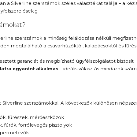
 Silverline szerszámok széles választékát találja – a kéz
felszerelésekig.
számokat?
lverline szerszámok a minőség feláldozása nélküli megfizet
den megtalálható a csavarhúzóktól, kalapácsoktól és fűrés
jesztett garanciát és megbízható ügyfélszolgálatot biztosít.
latra egyaránt alkalmas
– ideális választás mindazok számá
lt Silverline szerszámokkal. A következők különösen népsze
ogók, fűrészek, mérőeszközök
k, fúrók, forrólevegős pisztolyok
k, permetezők