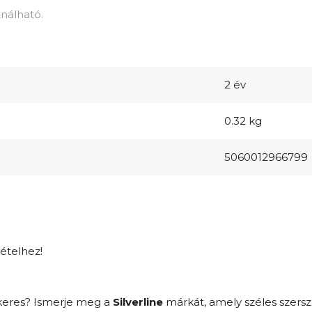
nálható.
2 év
0.32 kg
5060012966799
tételhez!
keres? Ismerje meg a
Silverline
márkát, amely széles szers