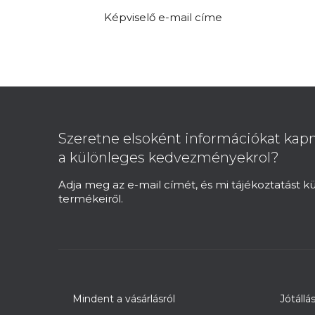
Képviselő e-mail címe
L
á
b
Szeretne elsoként információkat kapn
l
a különleges kedvezményekrol?
é
c
Adja meg az e-mail címét, és mi tájékoztatást 
termékeiről.
Mindent a vásárlásról
Jótállá