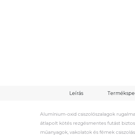
Leírás
Termékspec
Alumínium-oxid csiszolószalagok rugalma
átlapolt kötés rezgésmentes futást biztosí
műanyagok, vakolatok és fémek csiszolás