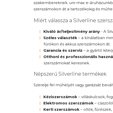
szakembereknek. uni-max e-áruházunkban a
szerszámokon át a tartozékokig és műhely
Miért válassza a Silverline szer
Kiváló ár/teljesítmény arány
- A Si
Széles választék
– a kínálatban min
fúrókon és akkus szerszámokon át.
Garancia és szerviz
– a gyártó kiter
Otthoni és professzionális haszná
szerszámokat keresnek.
Népszerű Silverline termékek
Szerelje fel műhelyét vagy garázsát bevá
Kéziszerszámok
– villáskulcsok, f
Elektromos szerszámok
– csiszoló
Kerti szerszámok
– ollók, fűrésze