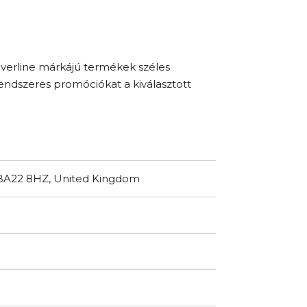
lverline márkájú termékek széles
a rendszeres promóciókat a kiválasztott
, BA22 8HZ, United Kingdom