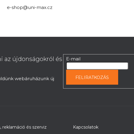
e-shop@uni-max.cz
i az újdonságokról és
E-mail
FELIRATKOZÁS
küldünk webáruházunk új
s, reklamáció és szerviz
Kapcsolatok