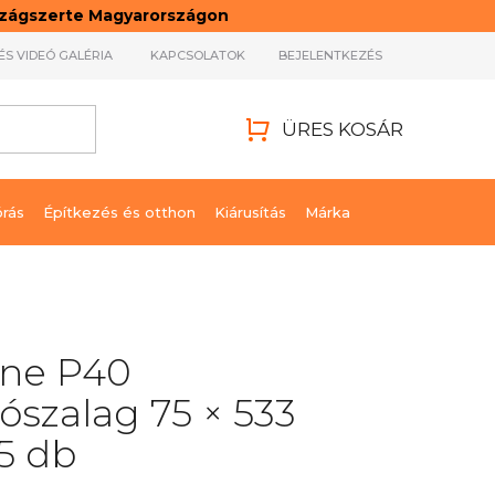
rszágszerte Magyarországon
ÉS VIDEÓ GALÉRIA
KAPCSOLATOK
BEJELENTKEZÉS
ÜRES KOSÁR
KOSÁR
órás
Építkezés és otthon
Kiárusítás
Márka
line P40
lószalag 75 × 533
5 db