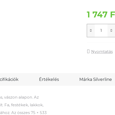
1 747 F
Nyomtatás
ifikációk
Értékelés
Márka
Silverline
s, vászon alapon. Az
t. Fa, festékek, lakkok,
ához. Az összes 75 × 533