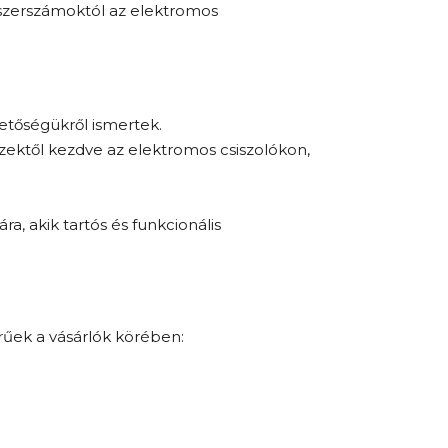
iszerszámoktól az elektromos
hetőségükről ismertek.
zektől kezdve az elektromos csiszolókon,
ra, akik tartós és funkcionális
rűek a vásárlók körében: