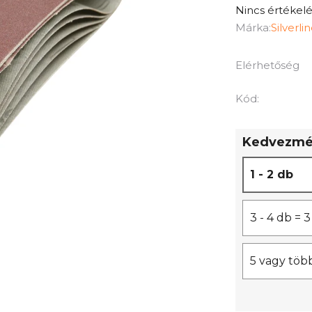
A
Nincs értékelé
termék
Márka:
Silverli
átlagos
értékelése
Elérhetőség
5-
ből
Kód:
0,0
csillag.
Kedvezmén
1 - 2 db
3 - 4 db =
5 vagy töb