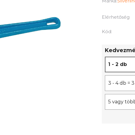
termék
Márka:
Silverli
átlagos
értékelése
Elérhetőség
5-
ből
Kód:
0,0
csillag.
Kedvezmén
1 - 2 db
3 - 4 db =
5 vagy töb