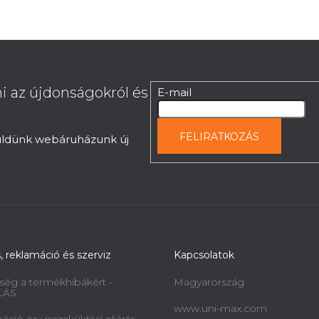
i az újdonságokról és
E-mail
FELIRATKOZÁS
küldünk webáruházunk új
s, reklamáció és szerviz
Kapcsolatok
ség a termékhibákért -
Magyarország
LÁS
www.uni-max.com
ció és visszaküldési eljárás