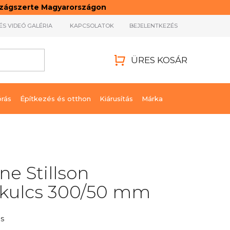
rszágszerte Magyarországon
ÉS VIDEÓ GALÉRIA
KAPCSOLATOK
BEJELENTKEZÉS
ÜRES KOSÁR
KOSÁR
órás
Építkezés és otthon
Kiárusítás
Márka
ine Stillson
rkulcs 300/50 mm
s