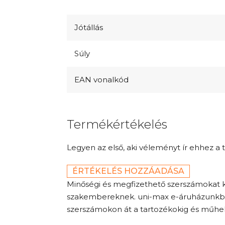
Jótállás
Súly
EAN vonalkód
Termékértékelés
Legyen az első, aki véleményt ír ehhez a 
ÉRTÉKELÉS HOZZÁADÁSA
Minőségi és megfizethető szerszámokat 
szakembereknek. uni-max e-áruházunkban a
szerszámokon át a tartozékokig és műhely