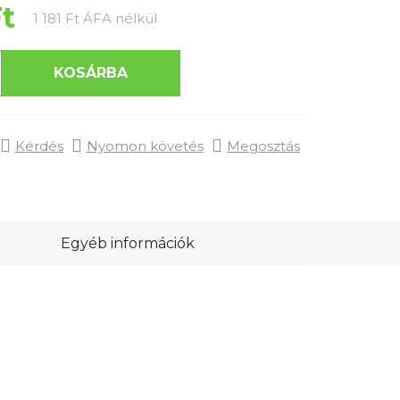
Ft
Egységár:
1 181 Ft ÁFA nélkül
KOSÁRBA
Kérdés
Nyomon követés
Megosztás
Egyéb információk