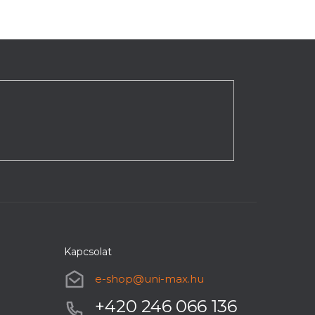
Kapcsolat
e-shop
@
uni-max.hu
+420 246 066 136