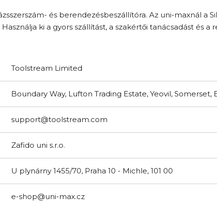
zsszerszám- és berendezésbeszállítóra. Az uni-maxnál a Si
. Használja ki a gyors szállítást, a szakértői tanácsadást és 
Toolstream Limited
Boundary Way, Lufton Trading Estate, Yeovil, Somerset
support@toolstream.com
Zafido uni s.r.o.
U plynárny 1455/70, Praha 10 - Michle, 101 00
e-shop@uni-max.cz