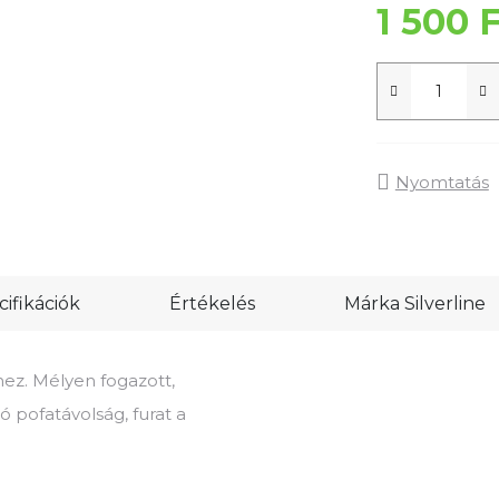
1 500 
Nyomtatás
ifikációk
Értékelés
Márka
Silverline
hez. Mélyen fogazott,
ó pofatávolság, furat a