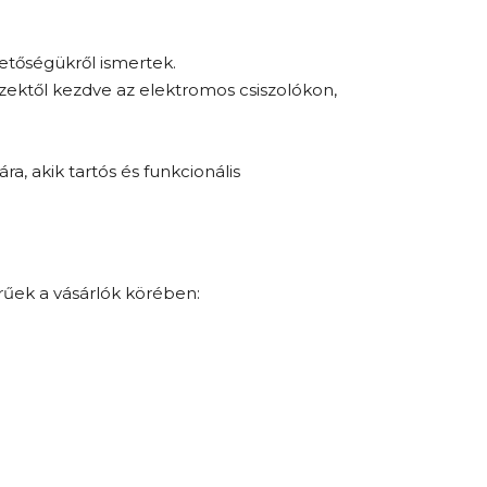
hetőségükről ismertek.
zektől kezdve az elektromos csiszolókon,
ra, akik tartós és funkcionális
rűek a vásárlók körében: