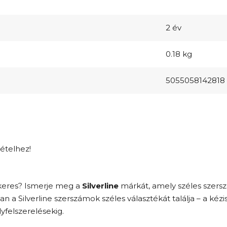
2 év
0.18 kg
5055058142818
tételhez!
keres? Ismerje meg a
Silverline
márkát, amely széles szers
 Silverline szerszámok széles választékát találja – a kéz
felszerelésekig.