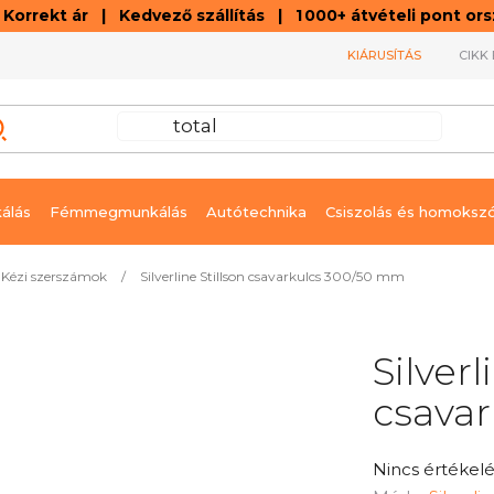
orrekt ár | Kedvező szállítás | 1 000+ átvételi pont o
KIÁRUSÍTÁS
CIKK 
álás
Fémmegmunkálás
Autótechnika
Csiszolás és homoksz
Kézi szerszámok
/
Silverline Stillson csavarkulcs 300/50 mm
Silverl
csava
A
Nincs értékelé