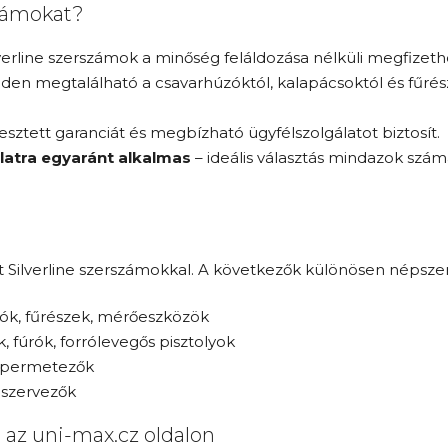
számokat?
lverline szerszámok a minőség feláldozása nélküli megfizet
den megtalálható a csavarhúzóktól, kalapácsoktól és fűrés
jesztett garanciát és megbízható ügyfélszolgálatot biztosít.
latra egyaránt alkalmas
– ideális választás mindazok számá
lt Silverline szerszámokkal. A következők különösen népsze
ogók, fűrészek, mérőeszközök
k, fúrók, forrólevegős pisztolyok
k, permetezők
, szervezők
 az uni-max.cz oldalon