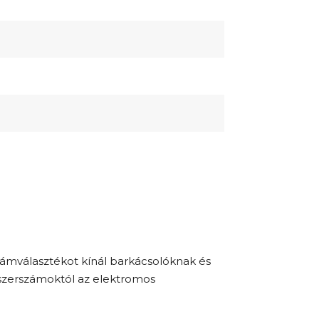
zámválasztékot kínál barkácsolóknak és
iszerszámoktól az elektromos