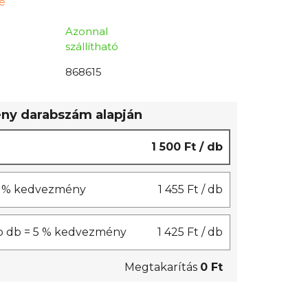
ne
Azonnal
szállítható
868615
y darabszám alapján
1 500 Ft
/ db
 3 % kedvezmény
1 455 Ft
/ db
b db = 5 % kedvezmény
1 425 Ft
/ db
Megtakarítás
0 Ft