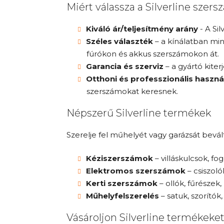
Miért válassza a Silverline szer
Kiváló ár/teljesítmény arány
- A Si
Széles választék
– a kínálatban min
fúrókon és akkus szerszámokon át.
Garancia és szerviz
– a gyártó kiter
Otthoni és professzionális haszná
szerszámokat keresnek.
Népszerű Silverline termékek
Szerelje fel műhelyét vagy garázsát bevá
Kéziszerszámok
– villáskulcsok, f
Elektromos szerszámok
– csiszoló
Kerti szerszámok
– ollók, fűrésze
Műhelyfelszerelés
– satuk, szorítók
Vásároljon Silverline termékeket