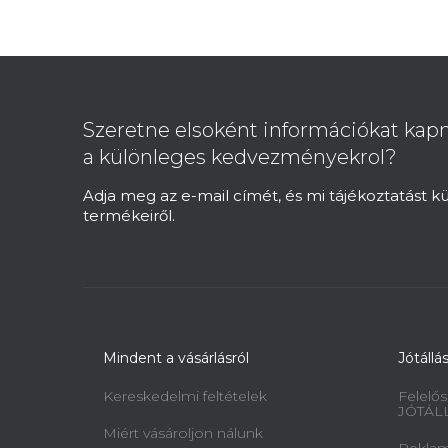
L
á
b
Szeretne elsoként információkat kapn
l
a különleges kedvezményekrol?
é
c
Adja meg az e-mail címét, és mi tájékoztatást 
termékeiről.
Mindent a vásárlásról
Jótállá
Kereskedelmi feltételek
Felelős
JÓTÁL
Miért vásároljon nálunk
Reklamá