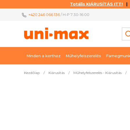
Totális KIÁRUSÍTÁS ITT!
| K
Ugrás
+420 246 066 136
/ H-P 7:30-16:00
a
fő
tartalomhoz
Minden a kerthez
Műhelyfelszerelés
Famegmunk
Kezdőlap
/
Kiárusítás
/
Műhelyfelszerelés - Kiárusítás
/