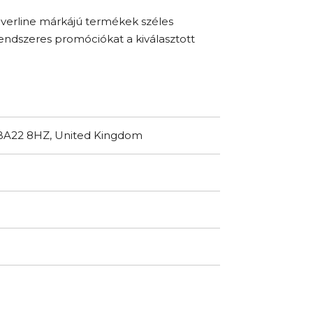
lverline márkájú termékek széles
a rendszeres promóciókat a kiválasztott
, BA22 8HZ, United Kingdom