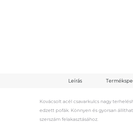
Leírás
Termékspec
Kovácsolt acél csavarkulcs nagy terhelés
edzett pofák. Könnyen és gyorsan állíthat
szerszám felakasztásához.