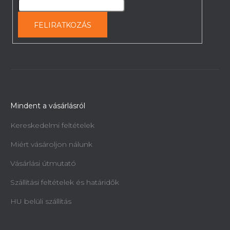
FELIRATKOZÁS
Mindent a vásárlásról
Kereskedelmi feltételek
Miért vásároljon nálunk
Vásárlási útmutató
Szállítási feltételek és határidők
HU belüli szállítás