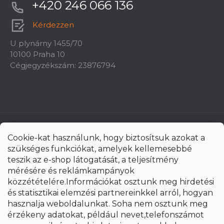
+420 246 066 136
Kérdezzen
U plynárny 1455/70
10100 Praha 10
Cégjegyzékszám: 23876794
Cookie-kat használunk, hogy biztosítsuk azokat a
szükséges funkciókat, amelyek kellemesebbé
teszik az e-shop látogatását, a teljesítmény
mérésére és reklámkampányok
közzétételére.Információkat osztunk meg hirdetési
és statisztikai elemzési partnereinkkel arról, hogyan
hasznalja weboldalunkat. Soha nem osztunk meg
érzékeny adatokat, például nevet,telefonszámot