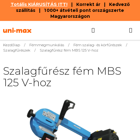
Totális KIÁRUSÍTÁS ITT!
| Korrekt ár | Kedvező
szállítás | 1 000+ átvételi pont országszerte
Magyarországon
Ugrás
Keresés
KOSÁR
a
fő
tartalomhoz
Kezdőlap
/
Fémmegmunkálás
/
Fém szalag- és körfűrészek
/
Szalagfűrészek
/
Szalagfűrész fém MBS 125 V-hoz
Szalagfűrész fém MBS
125 V-hoz