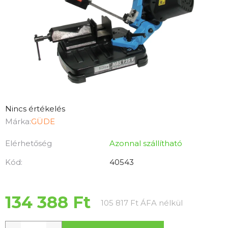
A
Nincs értékelés
termék
Márka:
GÜDE
átlagos
Elérhetőség
Azonnal szállítható
értékelése
5-
Kód:
40543
ből
0,0
csillag.
134 388 Ft
Egységár:
105 817 Ft ÁFA nélkül