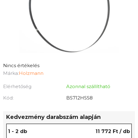
A
Nincs értékelés
termék
Márka:
Holzmann
átlagos
Elérhetőség
Azonnal szállítható
értékelése
5-
Kód:
BS712HSS8
ből
0,0
Kedvezmény darabszám alapján
csillag.
1 - 2 db
11 772 Ft
/ db