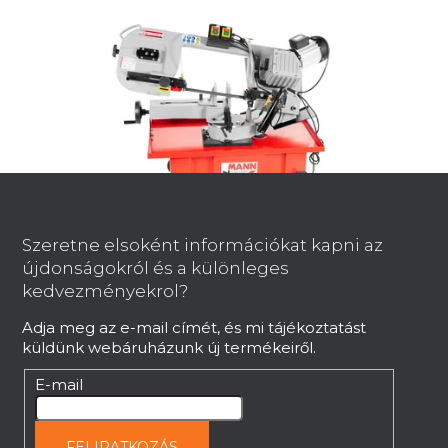
L
á
b
Szeretne elsoként információkat kapni az
l
újdonságokról és a különleges
é
Szalagfűrész fémhez Holzmann
kedvezményekrol?
BS712TURN-G 400V
c
Adja meg az e-mail címét, és mi tájékoztatást
Rendelésre, 2 héten belül
küldünk webáruházunk új termékeiről.
969 227 Ft
E-mail
FELIRATKOZÁS