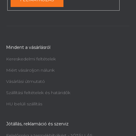
Mindent a vásárlásról
Kereskedelmi feltételek
Miért vásároljon nálunk
Vásárlási útmutató
Szállítási feltételek és határidők
Szalagfűrész fémhez Holzmann
BS712TURN 400V
HU belüli szállítás
Rendelésre, 2 héten belül
881 677 Ft
Jótállás, reklamáció és szerviz
Felelősség a termékhibákért - JÓTÁLLÁS