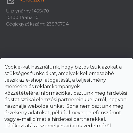
U plynárny 1455/70
10100 Praha 10
Cégjegyzékszám: 23876794
Cookie-kat használunk, hogy biztosítsuk azokat a
szükséges funkciókat, amelyek kellemesebbé
teszik az e-shop látogatását, a teljesítmény
mérésére és reklámkampányok
közzétételére.Információkat osztunk meg hirdetési
és statisztikai elemzési partnereinkkel arról, hogyan
hasznalja weboldalunkat. Soha nem osztunk meg
érzékeny adatokat, például nevet,telefonszámot
vagy e-mail címet a hirdetesi partnerekkel.
Shoptet Premium készítette
Tájékoztatás a személyes adatok védelméről