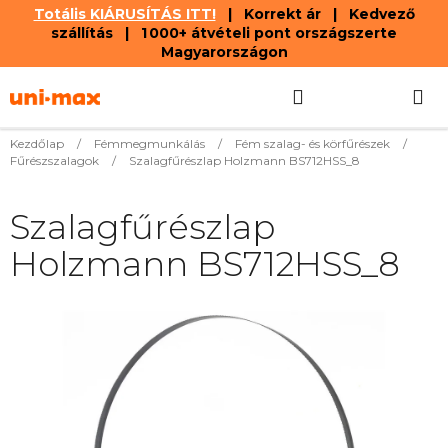
Totális KIÁRUSÍTÁS ITT!
| Korrekt ár | Kedvező
szállítás | 1 000+ átvételi pont országszerte
Magyarországon
Ugrás
Keresés
KOSÁR
a
fő
tartalomhoz
Kezdőlap
/
Fémmegmunkálás
/
Fém szalag- és körfűrészek
/
Fűrészszalagok
/
Szalagfűrészlap Holzmann BS712HSS_8
Szalagfűrészlap
Holzmann BS712HSS_8