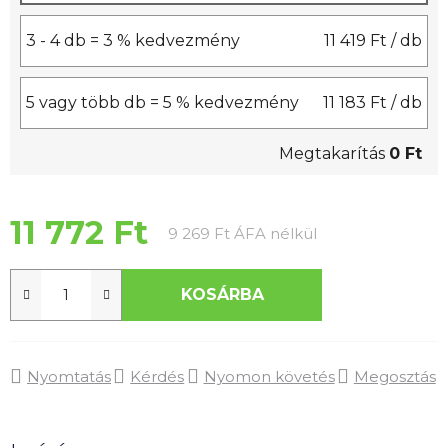
3 - 4 db = 3 % kedvezmény
11 419 Ft
/ db
5 vagy több db = 5 % kedvezmény
11 183 Ft
/ db
Megtakarítás
0 Ft
11 772 Ft
Egységár:
9 269 Ft ÁFA nélkül
KOSÁRBA
Nyomtatás
Kérdés
Nyomon követés
Megosztás