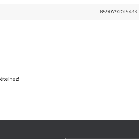
8590792015433
tételhez!