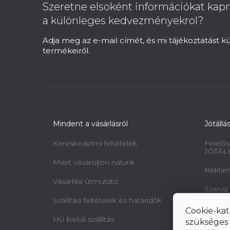
b
Szeretne elsoként információkat kapn
l
a különleges kedvezményekrol?
é
c
Adja meg az e-mail címét, és mi tájékoztatást 
termékeiről.
Mindent a vásárlásról
Jótállá
Kereskedelmi feltételek
Felelős
JÓTÁL
Miért vásároljon nálunk
Reklamá
Vásárlási útmutató
Szerviz
Szállítási feltételek és határidők
Minta 
Cookie-kat
jogairó
HU belüli szállítás
szükséges 
elállásr