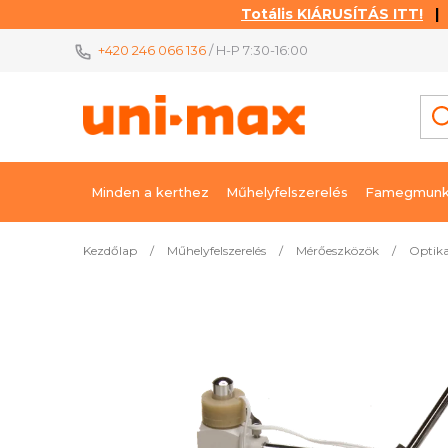
Totális KIÁRUSÍTÁS ITT!
| K
Ugrás
+420 246 066 136
/ H-P 7:30-16:00
a
fő
tartalomhoz
Minden a kerthez
Műhelyfelszerelés
Famegmunk
Kezdőlap
/
Műhelyfelszerelés
/
Mérőeszközök
/
Optika