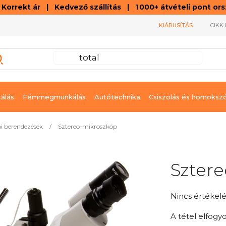
orrekt ár | Kedvező szállítás | 1 000+ átvételi pont o
KIÁRUSÍTÁS
CIKK 
álás
Fémmegmunkálás
Autótechnika
Csiszolás és homoksz
i berendezések
/
Sztereo-mikroszkóp
Szter
A
Nincs értékelé
termék
A tétel elfogy
átlagos