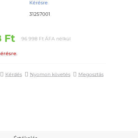
Kérésre
31257001
8 Ft
Egységár:
96 998 Ft ÁFA nélkül
érésre.
Kérdés
Nyomon követés
Megosztás