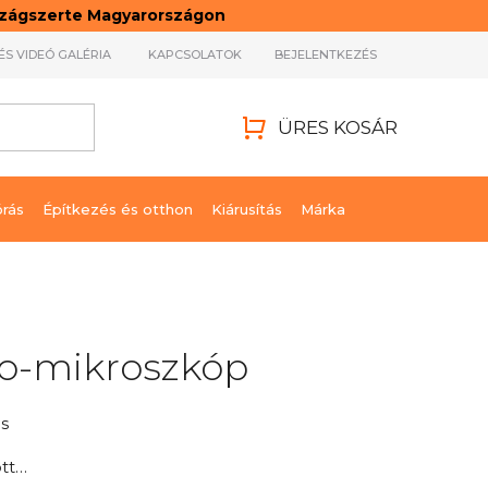
rszágszerte Magyarországon
ÉS VIDEÓ GALÉRIA
KAPCSOLATOK
BEJELENTKEZÉS
ÜRES KOSÁR
KOSÁR
órás
Építkezés és otthon
Kiárusítás
Márka
eo-mikroszkóp
s
ott…