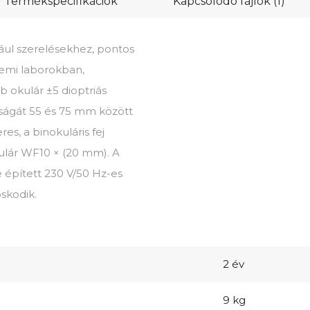
Termékspecifikációk
Kapcsolódó fájlok (1)
ául szerelésekhez, pontos
temi laborokban,
 okulár ±5 dioptriás
olságát 55 és 75 mm között
res, a binokuláris fej
kulár WF10 × (20 mm). A
 épített 230 V/50 Hz-es
oskodik.
2 év
9 kg