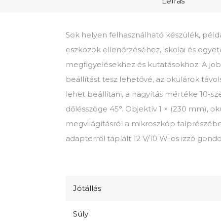
Leírás
Sok helyen felhasználható készülék, péld
eszközök ellenőrzéséhez, iskolai és egye
megfigyelésekhez és kutatásokhoz. A jobb
beállítást tesz lehetővé, az okulárok táv
lehet beállítani, a nagyítás mértéke 10-sze
dőlésszöge 45°. Objektív 1 × (230 mm), o
megvilágításról a mikroszkóp talprészébe
adapterről táplált 12 V/10 W-os izzó gond
Jótállás
Súly