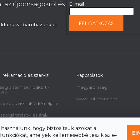
i az újdonságokról és
E-mail
FELIRATKOZÁS
küldünk webáruházunk új
s, reklamáció és szerviz
Kapcsolatok
ség a termékhibákért -
Magyarország
LÁS
www.uni-max.com
ció és visszaküldési eljárás
 szolgáltatások és árak
információk a fogyasztók
 használunk, hogy biztosítsuk azokat a
l és a szerződéstől való
El
funkciókat, amelyek kellemesebbé teszik az e-
ól