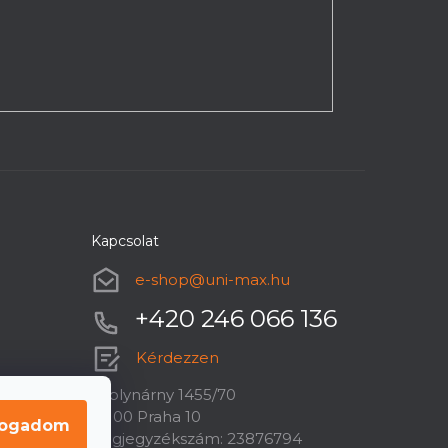
Kapcsolat
e-shop
@
uni-max.hu
+420 246 066 136
Kérdezzen
U plynárny 1455/70
10100 Praha 10
fogadom
Cégjegyzékszám: 23876794