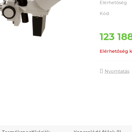
Elérhetőség
értékelése
5-
Kód:
ből
0,0
csillag.
123 18
Elérhetőség k
Nyomtatás