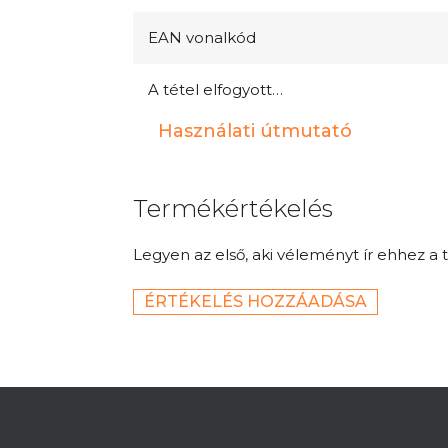
EAN vonalkód
A tétel elfogyott…
Használati útmutató
Termékértékelés
Legyen az első, aki véleményt ír ehhez a 
ÉRTÉKELÉS HOZZÁADÁSA
L
á