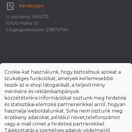
Kérdezzen
U plynárny 1455/70
10100 Praha 10
Cégjegyzékszám: 23876794
Cookie-kat használunk, hogy biztosítsuk azokat a
szükséges funkciókat, amelyek kellemesebbé
teszik az e-shop látogatását, a teljesítmény
mérésére és reklámkampányok
közzétételére.Információkat osztunk meg hirdetési
és statisztikai elemzési partnereinkkel arról, hogyan
hasznalja weboldalunkat. Soha nem osztunk meg
érzékeny adatokat, például nevet,telefonszámot
vagy e-mail címet a hirdetesi partnerekkel.
Shoptet Premium készítette
Tájékoztatás a személyes adatok védelméről