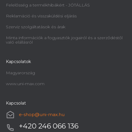
Felelősség a termékhibákért - JÓTÁLLÁS
Reklamáció és visszaküldési eljárás
Szerviz szolgáltatások és árak
Minta információk a fogyasztók jogairól és a szerződéstől
való elállásról
Kapcsolatok
Magyarország
www.uni-max.com
Kapcsolat
e-shop
@
uni-max.hu
+420 246 066 136