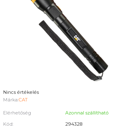
A
Nincs értékelés
termék
Márka:
CAT
átlagos
Elérhetőség
Azonnal szállítható
értékelése
5-
Kód:
294328
ből