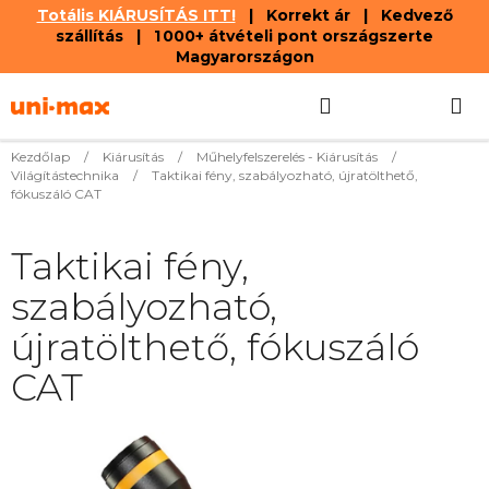
Totális KIÁRUSÍTÁS ITT!
| Korrekt ár | Kedvező
szállítás | 1 000+ átvételi pont országszerte
Magyarországon
Ugrás
Keresés
KOSÁR
a
fő
tartalomhoz
Kezdőlap
/
Kiárusítás
/
Műhelyfelszerelés - Kiárusítás
/
Világítástechnika
/
Taktikai fény, szabályozható, újratölthető,
fókuszáló CAT
Taktikai fény,
szabályozható,
újratölthető, fókuszáló
CAT