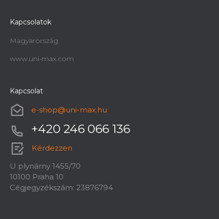
Kapcsolatok
Magyarország
www.uni-max.com
Kapcsolat
e-shop
@
uni-max.hu
+420 246 066 136
Kérdezzen
U plynárny 1455/70
10100 Praha 10
Cégjegyzékszám: 23876794