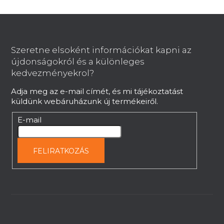
L
á
b
Szeretne elsoként információkat kapni az
l
újdonságokról és a különleges
é
kedvezményekrol?
c
Adja meg az e-mail címét, és mi tájékoztatást
küldünk webáruházunk új termékeiről.
E-mail
FELIRATKOZÁS