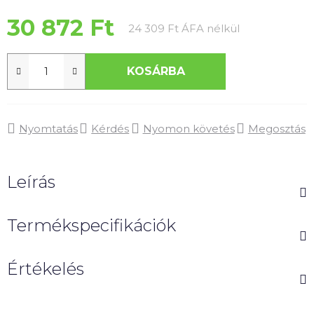
0,0
csillag.
30 872 Ft
Egységár:
24 309 Ft ÁFA nélkül
KOSÁRBA
Nyomtatás
Kérdés
Nyomon követés
Megosztás
Leírás
Termékspecifikációk
Értékelés