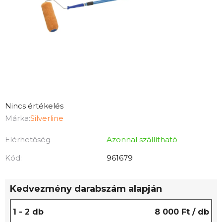
A
Nincs értékelés
termék
Márka:
Silverline
átlagos
Elérhetőség
Azonnal szállítható
értékelése
5-
Kód:
961679
ből
0,0
Kedvezmény darabszám alapján
csillag.
1 - 2 db
8 000 Ft
/ db