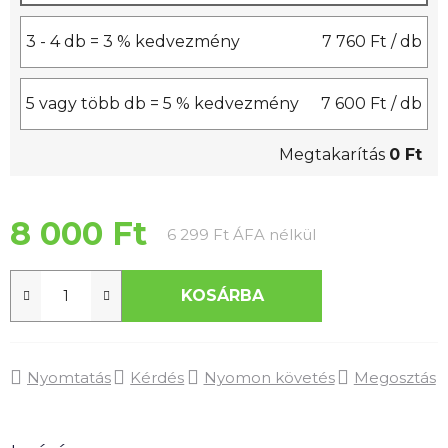
3 - 4 db = 3 % kedvezmény
7 760 Ft
/ db
5 vagy több db = 5 % kedvezmény
7 600 Ft
/ db
Megtakarítás
0 Ft
8 000 Ft
Egységár:
6 299 Ft ÁFA nélkül
KOSÁRBA
Nyomtatás
Kérdés
Nyomon követés
Megosztás