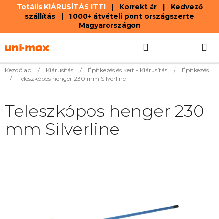
Totális KIÁRUSÍTÁS ITT!
| Korrekt ár | Kedvező
szállítás | 1 000+ átvételi pont országszerte
Magyarországon
Ugrás
Keresés
KOSÁR
a
fő
tartalomhoz
Kezdőlap
/
Kiárusítás
/
Építkezés és kert - Kiárusítás
/
Építkezés
/
Teleszkópos henger 230 mm Silverline
Teleszkópos henger 230
mm Silverline