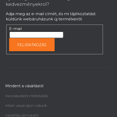
é
kedvezményekrol?
c
Adja meg az e-mail címét, és mi tájékoztatást
küldünk webáruházunk új termékeiről.
E-mail
FELIRATKOZÁS
Mindent a vásárlásról
Kereskedelmi feltételek
Miért vásároljon nálunk
Vásárlási útmutató