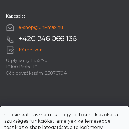
Kapcsolat
e-shop
@
uni-max.hu
+420 246 066 136
Kérdezzen
U plynárny 1455/70
10100 Praha 10
Cégjegyzékszám: 23876794
Cookie-kat használunk, hogy biztosítsuk azokat a
szükséges funkciókat, amelyek kellemesebbé
teszik az e-shop látogatását, a teljesítmény