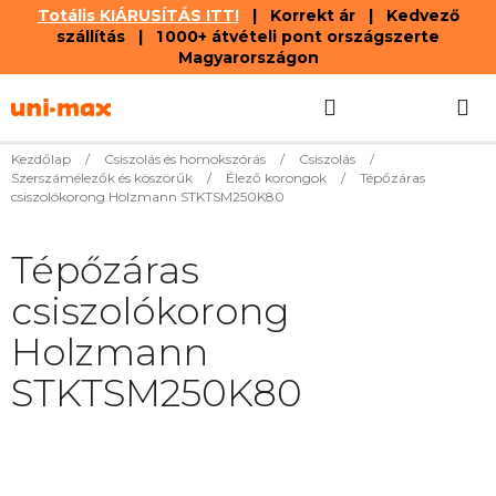
Totális KIÁRUSÍTÁS ITT!
| Korrekt ár | Kedvező
szállítás | 1 000+ átvételi pont országszerte
Magyarországon
Ugrás
Keresés
KOSÁR
a
fő
tartalomhoz
Kezdőlap
/
Csiszolás és homokszórás
/
Csiszolás
/
Szerszámélezők és köszörűk
/
Élező korongok
/
Tépőzáras
csiszolókorong Holzmann STKTSM250K80
Tépőzáras
csiszolókorong
Holzmann
STKTSM250K80