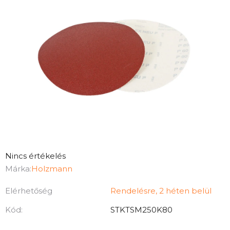
A
Nincs értékelés
termék
Márka:
Holzmann
átlagos
Elérhetőség
Rendelésre, 2 héten belül
értékelése
5-
Kód:
STKTSM250K80
ből