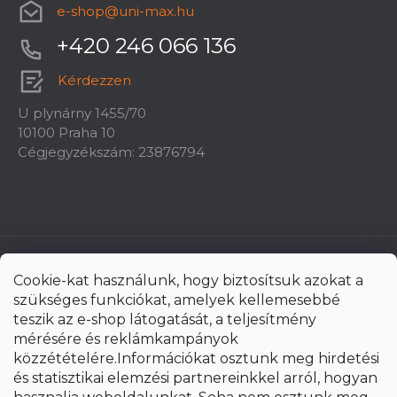
e-shop
@
uni-max.hu
+420 246 066 136
Kérdezzen
U plynárny 1455/70
10100 Praha 10
Cégjegyzékszám: 23876794
Cookie-kat használunk, hogy biztosítsuk azokat a
szükséges funkciókat, amelyek kellemesebbé
teszik az e-shop látogatását, a teljesítmény
mérésére és reklámkampányok
közzétételére.Információkat osztunk meg hirdetési
és statisztikai elemzési partnereinkkel arról, hogyan