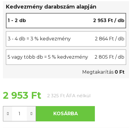
0,0
Kedvezmény darabszám alapján
csillag.
1 - 2 db
2 953 Ft
/ db
3 - 4 db = 3 % kedvezmény
2 864 Ft
/ db
5 vagy több db = 5 % kedvezmény
2 805 Ft
/ db
Megtakarítás
0 Ft
2 953 Ft
Egységár:
2 325 Ft ÁFA nélkül
KOSÁRBA