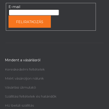
84 334 Ft
E-mail
FELIRATKOZÁS
Mindent a vásárlásról
Kereskedelmi feltételek
Miért vásároljon nálunk
Vásárlási útmutató
Szállítási feltételek és határidők
HU belüli szállítás