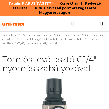
Totális KIÁRUSÍTÁS ITT!
| Korrekt ár | Kedvező
szállítás | 1 000+ átvételi pont országszerte
Magyarországon
Ugrás
Keresés
KOSÁR
a
fő
tartalomhoz
Kezdőlap
/
Műhelyfelszerelés
/
Sűrített levegő
/
Sűrített levegő
elosztás
/
Sűrített levegő előkészítők
/
Leválasztók
/
Tömlős
leválasztó G1/4", nyomásszabályozóval
Tömlős leválasztó G1/4",
nyomásszabályozóval