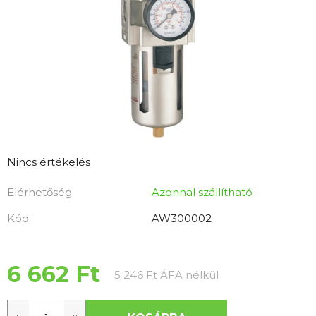
A
Nincs értékelés
termék
Elérhetőség
Azonnal szállítható
átlagos
értékelése
Kód:
AW300002
5-
ből
0,0
6 662 Ft
Egységár:
5 246 Ft ÁFA nélkül
csillag.