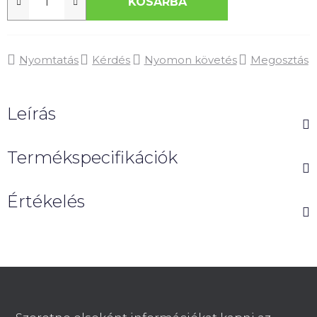
KOSÁRBA
Nyomtatás
Kérdés
Nyomon követés
Megosztás
Leírás
Termékspecifikációk
Értékelés
L
á
b