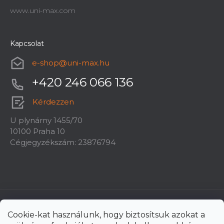
www.uni-max.com
Kapcsolat
e-shop
@
uni-max.hu
+420 246 066 136
Kérdezzen
U plynárny 1455/70
10100 Praha 10
Cégjegyzékszám: 23876794
Cookie-kat használunk, hogy biztosítsuk azokat a