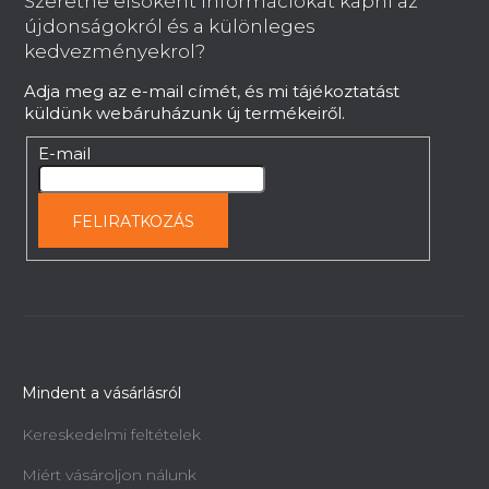
Szeretne elsoként információkat kapni az
l
újdonságokról és a különleges
é
kedvezményekrol?
c
Adja meg az e-mail címét, és mi tájékoztatást
küldünk webáruházunk új termékeiről.
E-mail
FELIRATKOZÁS
Mindent a vásárlásról
Kereskedelmi feltételek
Miért vásároljon nálunk