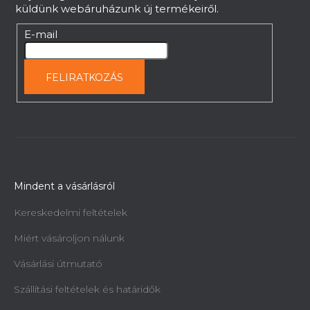
küldünk webáruházunk új termékeiről.
E-mail
FELIRATKOZÁS
Mindent a vásárlásról
Kereskedelmi feltételek
Miért vásároljon nálunk
Vásárlási útmutató
Szállítási feltételek és határidők