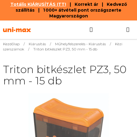
Totális KIÁRUSÍTÁS ITT!
| Korrekt ár | Kedvező
szállítás | 1 000+ átvételi pont országszerte
Magyarországon
Ugrás
Keresés
KOSÁR
a
fő
tartalomhoz
Kezdőlap
/
Kiárusítás
/
Műhelyfelszerelés - Kiárusítás
/
Kézi
szerszámok
/
Triton bitkészlet PZ3, 50 mm - 15 db
Triton bitkészlet PZ3, 50
mm - 15 db