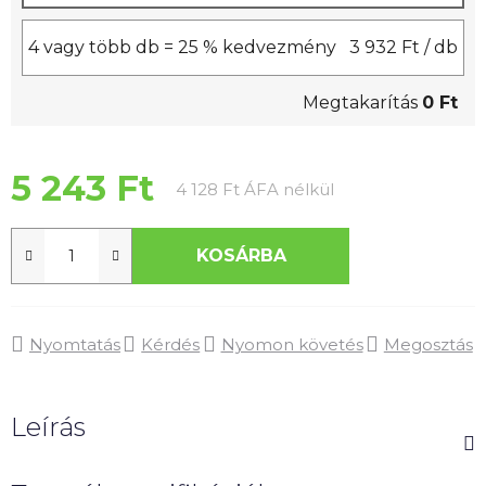
4 vagy több db = 25 % kedvezmény
3 932 Ft
/ db
Megtakarítás
0 Ft
5 243 Ft
Egységár:
4 128 Ft ÁFA nélkül
KOSÁRBA
Nyomtatás
Kérdés
Nyomon követés
Megosztás
Leírás