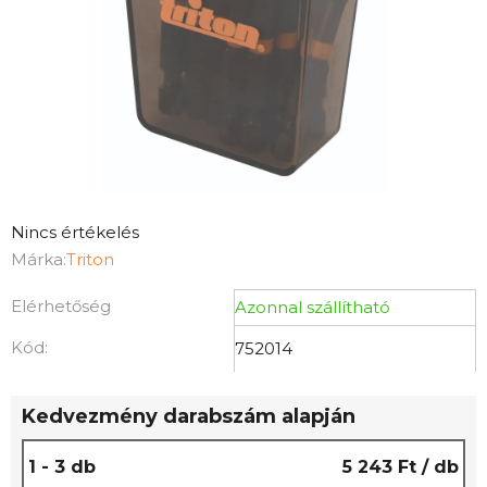
A
Nincs értékelés
termék
Márka:
Triton
átlagos
Elérhetőség
Azonnal szállítható
értékelése
5-
Kód:
752014
ből
0,0
Kedvezmény darabszám alapján
csillag.
1 - 3 db
5 243 Ft
/ db