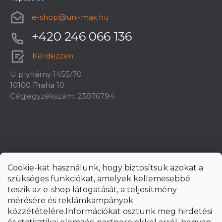
e-shop
@
uni-max.hu
+420 246 066 136
Kérdezzen
U plynárny 1455/70
10100 Praha 10
Cégjegyzékszám: 23876794
Cookie-kat használunk, hogy biztosítsuk azokat a
szükséges funkciókat, amelyek kellemesebbé
teszik az e-shop látogatását, a teljesítmény
mérésére és reklámkampányok
közzétételére.Információkat osztunk meg hirdetési