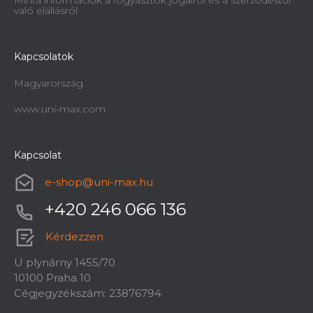
Minta információk a fogyasztók jogairól és a szerződéstől
való elállásról
Kapcsolatok
Magyarország
www.uni-max.com
Kapcsolat
e-shop
@
uni-max.hu
+420 246 066 136
Kérdezzen
U plynárny 1455/70
10100 Praha 10
Cégjegyzékszám: 23876794