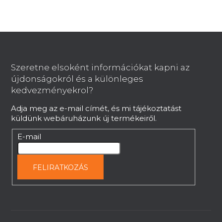
L
á
b
Szeretne elsoként információkat kapni az
l
újdonságokról és a különleges
é
kedvezményekrol?
c
Adja meg az e-mail címét, és mi tájékoztatást
küldünk webáruházunk új termékeiről.
E-mail
FELIRATKOZÁS