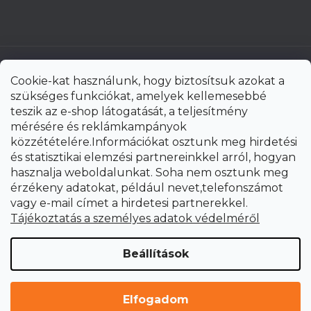
Cookie-kat használunk, hogy biztosítsuk azokat a
szükséges funkciókat, amelyek kellemesebbé
teszik az e-shop látogatását, a teljesítmény
mérésére és reklámkampányok
közzétételére.Információkat osztunk meg hirdetési
és statisztikai elemzési partnereinkkel arról, hogyan
hasznalja weboldalunkat. Soha nem osztunk meg
érzékeny adatokat, például nevet,telefonszámot
vagy e-mail címet a hirdetesi partnerekkel.
Shoptet Premium készítette
Tájékoztatás a személyes adatok védelméről
Copyright 2026
uni-max.hu
. Minden jog fenntartva.
Süti
Beállítások
beállítások szerkesztése
Elfogadom