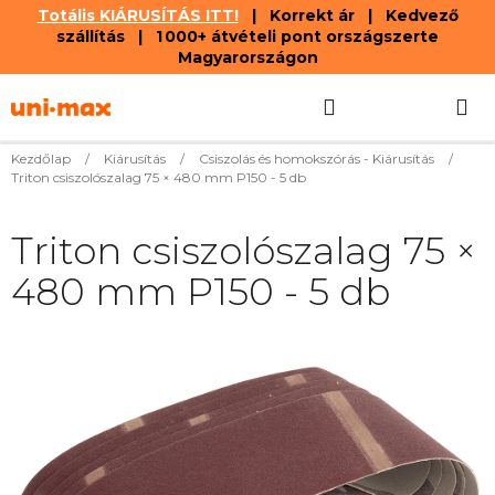
Totális KIÁRUSÍTÁS ITT!
| Korrekt ár | Kedvező
szállítás | 1 000+ átvételi pont országszerte
Magyarországon
Ugrás
Keresés
KOSÁR
a
fő
tartalomhoz
Kezdőlap
/
Kiárusítás
/
Csiszolás és homokszórás - Kiárusítás
/
Triton csiszolószalag 75 × 480 mm P150 - 5 db
Triton csiszolószalag 75 ×
480 mm P150 - 5 db