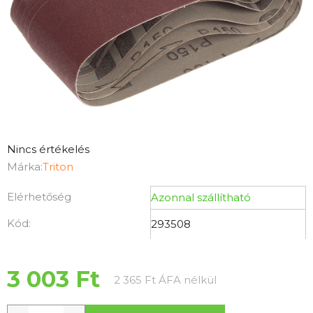
A
Nincs értékelés
termék
Márka:
Triton
átlagos
Elérhetőség
Azonnal szállítható
értékelése
5-
Kód:
293508
ből
0,0
csillag.
3 003 Ft
Egységár:
2 365 Ft ÁFA nélkül