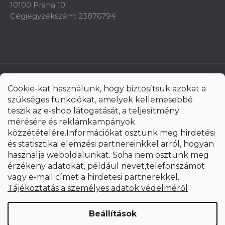
10100 Praha 10
Cégjegyzékszám: 23876794
Cookie-kat használunk, hogy biztosítsuk azokat a
szükséges funkciókat, amelyek kellemesebbé
teszik az e-shop látogatását, a teljesítmény
mérésére és reklámkampányok
közzétételére.Információkat osztunk meg hirdetési
és statisztikai elemzési partnereinkkel arról, hogyan
hasznalja weboldalunkat. Soha nem osztunk meg
érzékeny adatokat, például nevet,telefonszámot
vagy e-mail címet a hirdetesi partnerekkel.
Shoptet Premium készítette
Tájékoztatás a személyes adatok védelméről
Copyright 2026
uni-max.hu
. Minden jog fenntartva.
Süti
Beállítások
beállítások szerkesztése