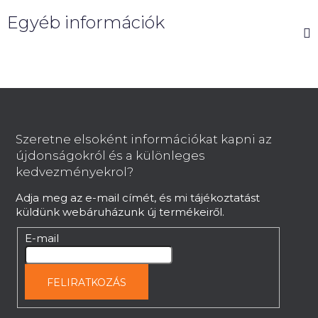
Egyéb információk
L
á
b
Szeretne elsoként információkat kapni az
l
újdonságokról és a különleges
é
kedvezményekrol?
c
Adja meg az e-mail címét, és mi tájékoztatást
küldünk webáruházunk új termékeiről.
E-mail
FELIRATKOZÁS