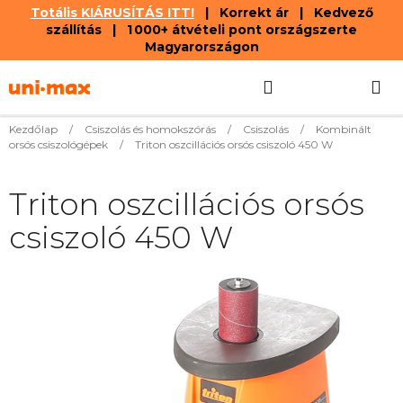
Totális KIÁRUSÍTÁS ITT!
| Korrekt ár | Kedvező
szállítás | 1 000+ átvételi pont országszerte
Magyarországon
Ugrás
Keresés
KOSÁR
a
fő
tartalomhoz
Kezdőlap
/
Csiszolás és homokszórás
/
Csiszolás
/
Kombinált
orsós csiszológépek
/
Triton oszcillációs orsós csiszoló 450 W
Triton oszcillációs orsós
csiszoló 450 W