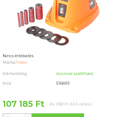
A
Nincs értékelés
termék
Márka:
Triton
átlagos
Elérhetőség
Azonnal szállítható
értékelése
5-
Kód:
516693
ből
0,0
csillag.
107 185 Ft
Egységár:
84 398 Ft ÁFA nélkül