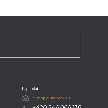
Kapcsolat
e-shop
@
uni-max.hu
+420 246 066 136