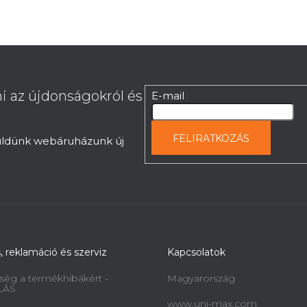
i az újdonságokról és
E-mail
FELIRATKOZÁS
küldünk webáruházunk új
s, reklamáció és szerviz
Kapcsolatok
ség a termékhibákért -
Magyarország
LÁS
www.uni-max.com