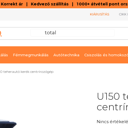
orrekt ár | Kedvező szállítás | 1 000+ átvételi pont o
KIÁRUSÍTÁS
CIKK 
álás
Fémmegmunkálás
Autótechnika
Csiszolás és homoksz
0 teherautó kerék centrírozógép
U150 t
centr
A
Nincs értékelé