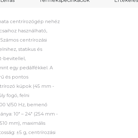
Leírás
Termékspecifikációk
Értékelés
omata centrírozógép nehéz
saihoz használható,
Számos centrírozási
nihez, statikus és
-bevitellel,
mint egy pedálfékkel. A
rű és pontos
ntrírozó kúpok (45 mm -
y fogó, felni
400 V/50 Hz, bemenő
ánya: 10" – 24" (254 mm -
- 510 mm), maximális
sság: ±5 g, centrírozási