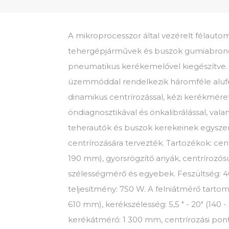
A mikroprocesszor által vezérelt félaut
tehergépjárművek és buszok gumiabronc
pneumatikus kerékemelővel kiegészítve. 
üzemmóddal rendelkezik háromféle alufel
dinamikus centrírozással, kézi kerékméret
öndiagnosztikával és önkalibrálással, vala
teherautók és buszok kerekeinek egysze
centrírozására tervezték. Tartozékok: ce
190 mm), gyorsrögzítő anyák, centrírozósúl
szélességmérő és egyebek. Feszültség: 
teljesítmény: 750 W. A felniátmérő tartom
610 mm), kerékszélesség: 5,5 " - 20" (140 
kerékátmérő: 1 300 mm, centrírozási ponto