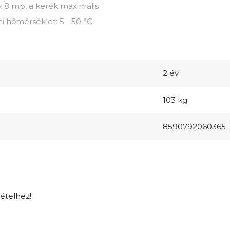
ő: 8 mp, a kerék maximális
i hőmérséklet: 5 - 50 °C.
2 év
103 kg
8590792060365
tételhez!