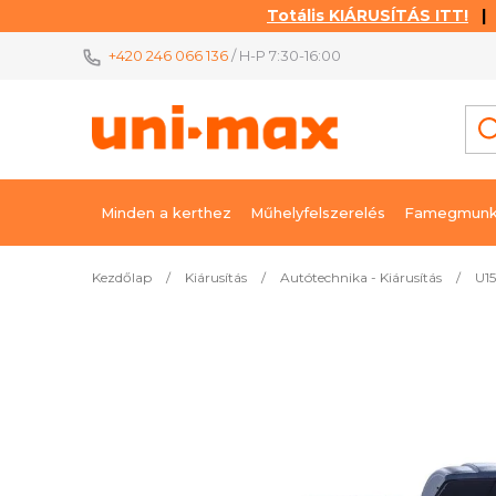
Totális KIÁRUSÍTÁS ITT!
| K
Ugrás
+420 246 066 136
/ H-P 7:30-16:00
a
fő
tartalomhoz
Minden a kerthez
Műhelyfelszerelés
Famegmunk
Kezdőlap
/
Kiárusítás
/
Autótechnika - Kiárusítás
/
U15