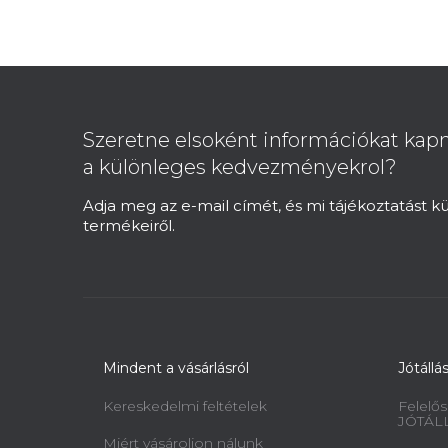
L
á
b
Szeretne elsoként információkat kapn
l
a különleges kedvezményekrol?
é
c
Adja meg az e-mail címét, és mi tájékoztatást 
termékeiről.
Mindent a vásárlásról
Jótállá
Kereskedelmi feltételek
Felelős
JÓTÁL
Miért vásároljon nálunk