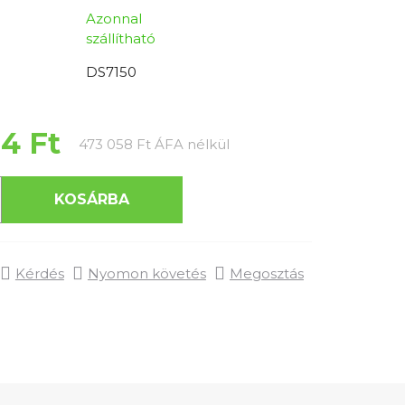
Azonnal
szállítható
DS7150
4 Ft
Egységár:
473 058 Ft ÁFA nélkül
KOSÁRBA
Kérdés
Nyomon követés
Megosztás