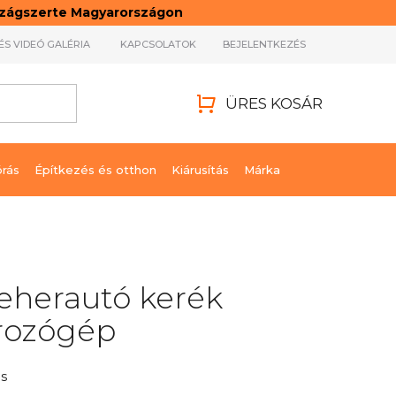
rszágszerte Magyarországon
ÉS VIDEÓ GALÉRIA
KAPCSOLATOK
BEJELENTKEZÉS
ÜRES KOSÁR
KOSÁR
órás
Építkezés és otthon
Kiárusítás
Márka
eherautó kerék
írozógép
s