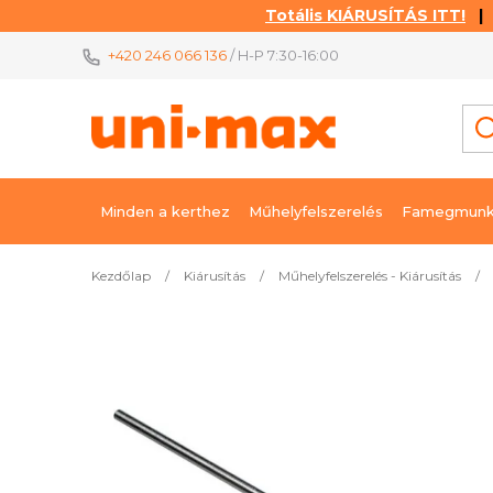
Totális KIÁRUSÍTÁS ITT!
| K
Ugrás
+420 246 066 136
/ H-P 7:30-16:00
a
fő
tartalomhoz
Minden a kerthez
Műhelyfelszerelés
Famegmunk
Kezdőlap
/
Kiárusítás
/
Műhelyfelszerelés - Kiárusítás
/