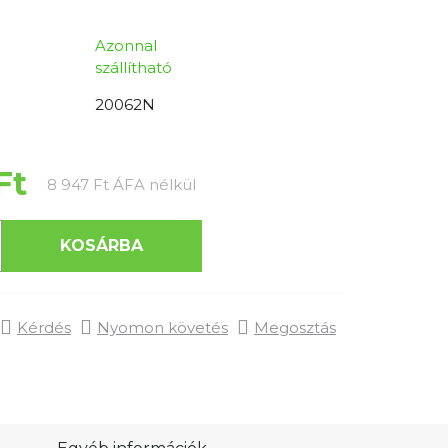
Azonnal
szállítható
20062N
Ft
Egységár:
8 947 Ft ÁFA nélkül
KOSÁRBA
Kérdés
Nyomon követés
Megosztás