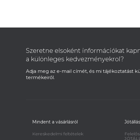
L
á
b
Szeretne elsoként információkat kapn
l
a különleges kedvezményekrol?
é
c
Adja meg az e-mail címét, és mi tájékoztatást 
termékeiről.
Mindent a vásárlásról
Jótállá
Kereskedelmi feltételek
Felelős
JÓTÁL