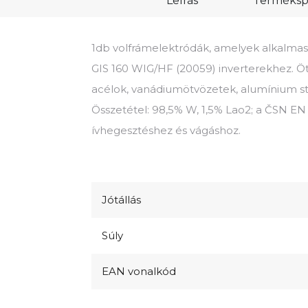
Leírás
Termékspe
1db volfrámelektródák, amelyek alkalmas
GIS 160 WIG/HF (20059) inverterekhez. Öt
acélok, vanádiumötvözetek, alumínium st
Összetétel: 98,5% W, 1,5% Lao2; a ČSN EN
ívhegesztéshez és vágáshoz.
Jótállás
Súly
EAN vonalkód