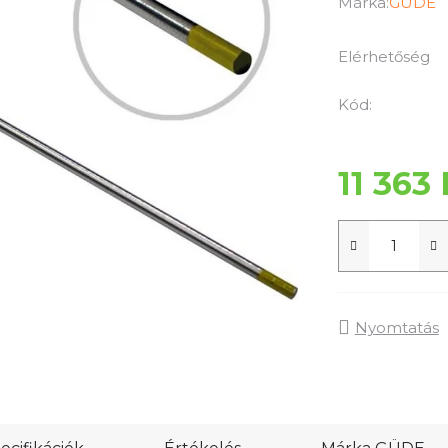
termék
Márka:
GÜDE
átlagos
értékelése
Elérhetőség
5-
ből
Kód:
0,0
csillag.
11 363 
Nyomtatás