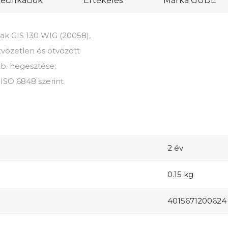
cifikációk
Értékelés
Márka
GÜDE
ak GIS 130 WIG (20058),
vözetlen és ötvözött
b. hegesztése;
 ISO 6848 szerint
2 év
0.15 kg
4015671200624