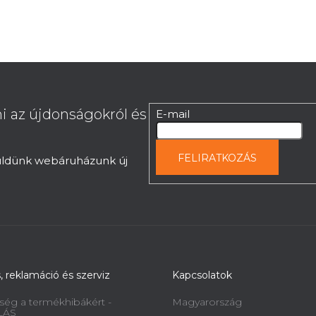
i az újdonságokról és
E-mail
FELIRATKOZÁS
küldünk webáruházunk új
s, reklamáció és szerviz
Kapcsolatok
ség a termékhibákért -
Magyarország
LÁS