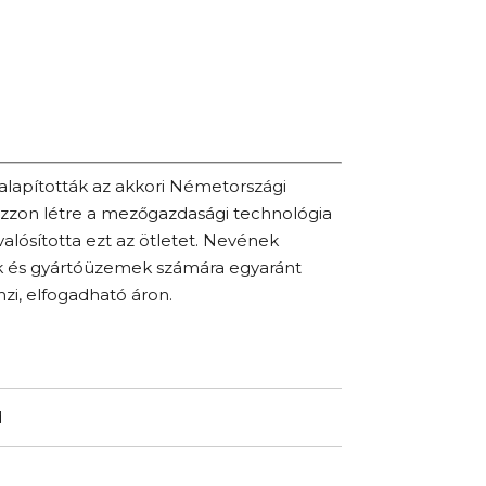
alapították az akkori Németországi
ozzon létre a mezőgazdasági technológia
alósította ezt az ötletet. Nevének
k és gyártóüzemek számára egyaránt
zi, elfogadható áron.
d