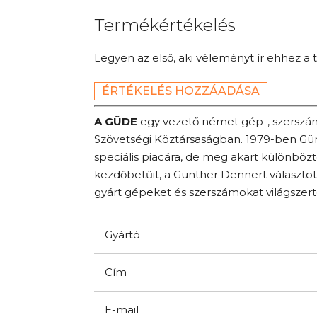
Termékértékelés
Legyen az első, aki véleményt ír ehhez a 
ÉRTÉKELÉS HOZZÁADÁSA
A GÜDE
egy vezető német gép-, szerszám
Szövetségi Köztársaságban. 1979-ben Gün
speciális piacára, de meg akart különbözt
kezdőbetűit, a Günther Dennert választo
gyárt gépeket és szerszámokat világszert
Gyártó
Cím
E-mail