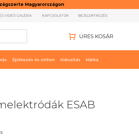
rszágszerte Magyarországon
ÉS VIDEÓ GALÉRIA
KAPCSOLATOK
BEJELENTKEZÉS
ÜRES KOSÁR
KOSÁR
órás
Építkezés és otthon
Kiárusítás
Márka
ámelektródák ESAB
s