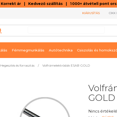
orrekt ár | Kedvező szállítás | 1 000+ átvételi pont o
KIÁRUSÍTÁS
CIKK 
álás
Fémmegmunkálás
Autótechnika
Csiszolás és homoksz
Hegesztés és forrasztás
/
Volfrámelektródák ESAB GOLD
Volfr
GOLD
A
Nincs értékelé