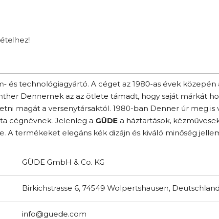
tételhez!
- és technológiagyártó. A céget az 1980-as évek közepén 
ther Dennernek az az ötlete támadt, hogy saját márkát h
etni magát a versenytársaktól. 1980-ban Denner úr meg is v
tta cégnévnek. Jelenleg a
GÜDE
a háztartások, kézművese
e. A termékeket elegáns kék dizájn és kiváló minőség jellem
GÜDE GmbH & Co. KG
Birkichstrasse 6, 74549 Wolpertshausen, Deutschlan
info@guede.com