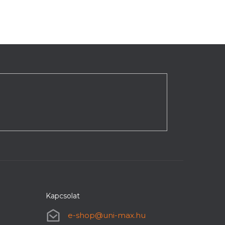
Kapcsolat
e-shop
@
uni-max.hu