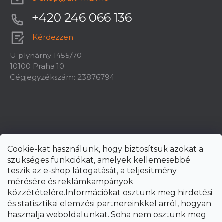
+420 246 066 136
Kérdezzen
U plynárny 1455/70
10100 Praha 10
Cégjegyzékszám: 23876794
Cookie-kat használunk, hogy biztosítsuk azokat a
szükséges funkciókat, amelyek kellemesebbé
teszik az e-shop látogatását, a teljesítmény
mérésére és reklámkampányok
közzétételére.Információkat osztunk meg hirdetési
és statisztikai elemzési partnereinkkel arról, hogyan
hasznalja weboldalunkat. Soha nem osztunk meg