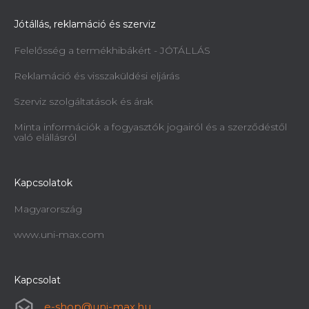
Jótállás, reklamáció és szerviz
Felelősség a termékhibákért - JÓTÁLLÁS
Reklamáció és visszaküldési eljárás
Szerviz szolgáltatások és árak
Minta információk a fogyasztók jogairól és a szerződéstől
való elállásról
Kapcsolatok
Magyarország
www.uni-max.com
Kapcsolat
e-shop
@
uni-max.hu