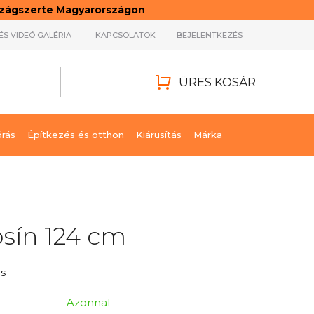
rszágszerte Magyarországon
ÉS VIDEÓ GALÉRIA
KAPCSOLATOK
BEJELENTKEZÉS
ÜRES KOSÁR
KOSÁR
órás
Építkezés és otthon
Kiárusítás
Márka
ósín 124 cm
s
Azonnal