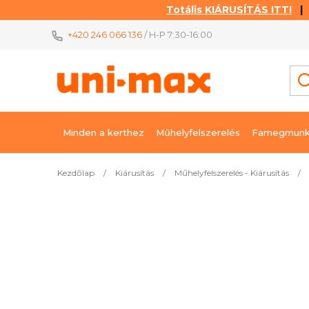
Totális KIÁRUSÍTÁS ITT!
| K
Ugrás
+420 246 066 136
/ H-P 7:30-16:00
a
fő
tartalomhoz
Minden a kerthez
Műhelyfelszerelés
Famegmunk
Kezdőlap
/
Kiárusítás
/
Műhelyfelszerelés - Kiárusítás
/