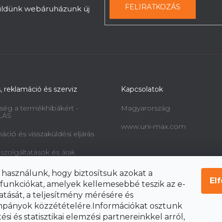
FELIRATKOZÁS
küldünk webáruházunk új
s, reklamáció és szerviz
Kapcsolatok
ség a termékhibákért -
Magyarország
LÁS
www.uni-max.com
ció és visszaküldési eljárás
 szolgáltatások és árak
információk a fogyasztók
 használunk, hogy biztosítsuk azokat a
l és a szerződéstől való
El
funkciókat, amelyek kellemesebbé teszik az e-
ól
atását, a teljesítmény mérésére és
pányok közzétételére.Információkat osztunk
si és statisztikai elemzési partnereinkkel arról,