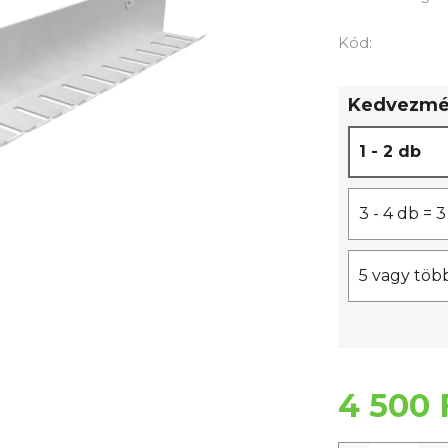
értékelése
5-
Kód:
ből
0,0
Kedvezmén
csillag.
1 - 2 db
3 - 4 db =
5 vagy töb
4 500 