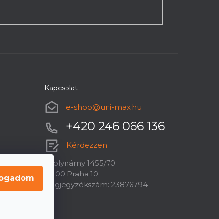
Kapcsolat
e-shop
@
uni-max.hu
+420 246 066 136
Kérdezzen
U plynárny 1455/70
10100 Praha 10
fogadom
Cégjegyzékszám: 23876794