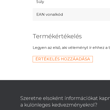
Súly
EAN vonalkód
Termékértékelés
Legyen az első, aki véleményt ír ehhez a 
ÉRTÉKELÉS HOZZÁADÁSA
L
á
b
Szeretne elsoként információkat kapn
l
a különleges kedvezményekrol?
é