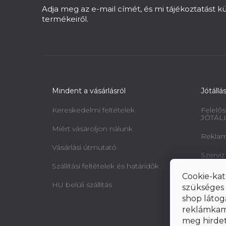
c
Adja meg az e-mail címét, és mi tájékoztatást 
termékeiről.
Mindent a vásárlásról
Jótállá
Kereskedelmi feltételek
Felelős
JÓTÁL
Miért vásároljon nálunk
Reklamá
Vásárlási útmutató
Szerviz
Szállítási feltételek és határidők
Minta 
Cookie-kat
jogairó
HU belüli szállítás
szükséges 
elállásr
shop látog
reklámkam
meg hirdeté