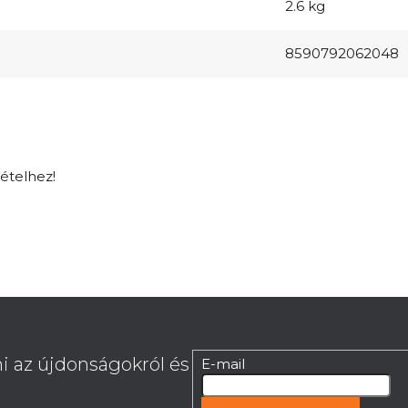
2.6 kg
8590792062048
tételhez!
i az újdonságokról és
E-mail