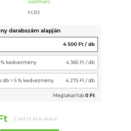
szállítható
FCR3
y darabszám alapján
4 500 Ft
/ db
 3 % kedvezmény
4 365 Ft
/ db
b db = 5 % kedvezmény
4 275 Ft
/ db
Megtakarítás
0 Ft
Ft
Egységár:
3 543 Ft ÁFA nélkül