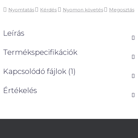
Nyomtatás
Kérdés
Nyomon követés
Megosztás
Leírás
Termékspecifikációk
Kapcsolódó fájlok (1)
Értékelés
L
á