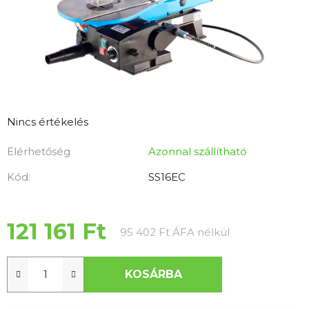
A
Nincs értékelés
termék
Elérhetőség
Azonnal szállítható
átlagos
értékelése
Kód:
SS16EC
5-
ből
0,0
121 161 Ft
Egységár:
95 402 Ft ÁFA nélkül
csillag.
KOSÁRBA