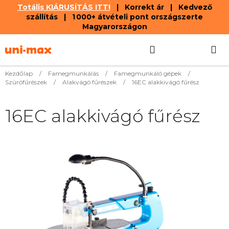
Totális KIÁRUSÍTÁS ITT!
| Korrekt ár | Kedvező
szállítás | 1 000+ átvételi pont országszerte
Magyarországon
Ugrás
Keresés
KOSÁR
a
fő
tartalomhoz
Kezdőlap
/
Famegmunkálás
/
Famegmunkáló gépek
/
Szúrófűrészek
/
Alakvágó fűrészek
/
16EC alakkivágó fűrész
16EC alakkivágó fűrész