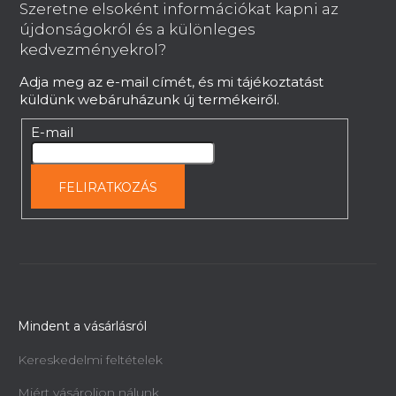
b
Szeretne elsoként információkat kapni az
l
újdonságokról és a különleges
é
kedvezményekrol?
c
Adja meg az e-mail címét, és mi tájékoztatást
küldünk webáruházunk új termékeiről.
E-mail
FELIRATKOZÁS
Mindent a vásárlásról
Kereskedelmi feltételek
Miért vásároljon nálunk