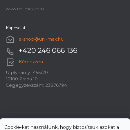
www.uni-max.com
Kapcsolat
e-shop
@
uni-max.hu
+420 246 066 136
Kérdezzen
U plynárny 1455/70
10100 Praha 10
Cégjegyzékszám: 23876794
Cookie-kat használunk, hogy biztosítsuk azokat a