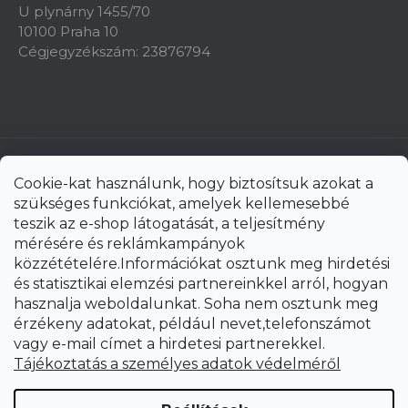
U plynárny 1455/70
10100 Praha 10
Cégjegyzékszám: 23876794
Cookie-kat használunk, hogy biztosítsuk azokat a
szükséges funkciókat, amelyek kellemesebbé
teszik az e-shop látogatását, a teljesítmény
mérésére és reklámkampányok
közzétételére.Információkat osztunk meg hirdetési
és statisztikai elemzési partnereinkkel arról, hogyan
hasznalja weboldalunkat. Soha nem osztunk meg
érzékeny adatokat, például nevet,telefonszámot
vagy e-mail címet a hirdetesi partnerekkel.
Shoptet Premium készítette
Tájékoztatás a személyes adatok védelméről
Copyright 2026
uni-max.hu
. Minden jog fenntartva.
Süti