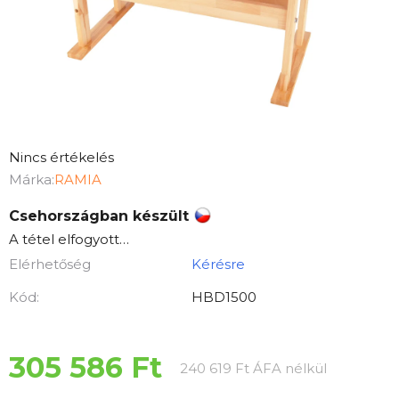
A
Nincs értékelés
termék
Márka:
RAMIA
átlagos
Csehországban készült
értékelése
A tétel elfogyott…
5-
Elérhetőség
Kérésre
ből
0,0
Kód:
HBD1500
csillag.
305 586 Ft
Egységár:
240 619 Ft ÁFA nélkül