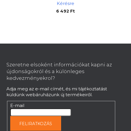
Kérésre
6 492 Ft
L
á
b
Szeretne elsoként információkat kapni az
l
újdonságokról és a különleges
é
kedvezményekrol?
c
Adja meg az e-mail címét, és mi tájékoztatást
küldünk webáruházunk új termékeiről.
E-mail
FELIRATKOZÁS