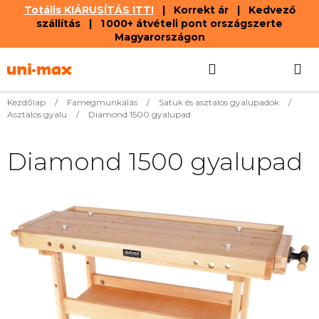
Totális KIÁRUSÍTÁS ITT!
| Korrekt ár | Kedvező
szállítás | 1 000+ átvételi pont országszerte
Magyarországon
Ugrás
Keresés
KOSÁR
a
fő
tartalomhoz
Kezdőlap
/
Famegmunkálás
/
Satuk és asztalos gyalupadok
/
Asztalos gyalu
/
Diamond 1500 gyalupad
Diamond 1500 gyalupad