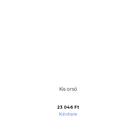
Kis orsó
23 046 Ft
Kérésre