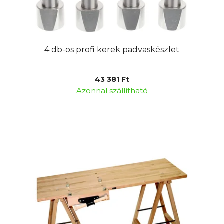
s
z
t
é
á
s
j
e
4 db-os profi kerek padvaskészlet
a
43 381 Ft
Azonnal szállítható