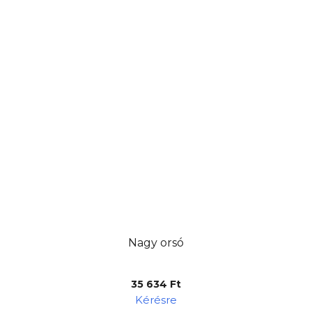
Nagy orsó
35 634 Ft
Kérésre