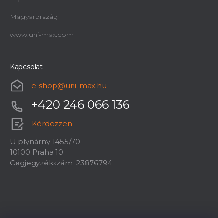
Magyarország
www.uni-max.com
Kapcsolat
e-shop
@
uni-max.hu
+420 246 066 136
Kérdezzen
U plynárny 1455/70
10100 Praha 10
Cégjegyzékszám: 23876794