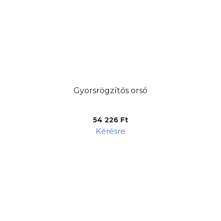
Gyorsrögzítős orsó
54 226 Ft
Kérésre