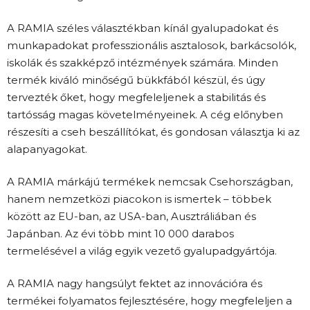
A RAMIA széles választékban kínál gyalupadokat és
munkapadokat professzionális asztalosok, barkácsolók,
iskolák és szakképző intézmények számára. Minden
termék kiváló minőségű bükkfából készül, és úgy
tervezték őket, hogy megfeleljenek a stabilitás és
tartósság magas követelményeinek. A cég előnyben
részesíti a cseh beszállítókat, és gondosan választja ki az
alapanyagokat.
A RAMIA márkájú termékek nemcsak Csehországban,
hanem nemzetközi piacokon is ismertek – többek
között az EU-ban, az USA-ban, Ausztráliában és
Japánban. Az évi több mint 10 000 darabos
termelésével a világ egyik vezető gyalupadgyártója.
A RAMIA nagy hangsúlyt fektet az innovációra és
termékei folyamatos fejlesztésére, hogy megfeleljen a