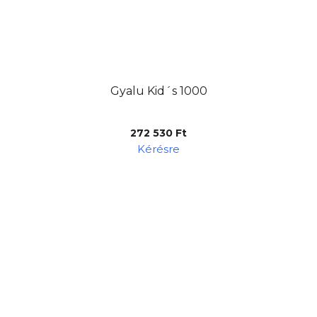
Gyalu Kid´s 1000
272 530 Ft
Kérésre