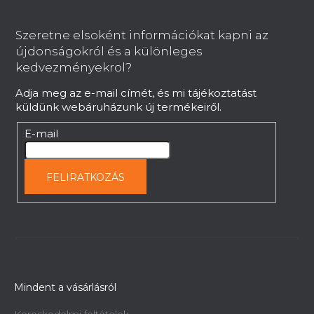
t
á
á
b
s
Szeretne elsoként információkat kapni az
l
e
újdonságokról és a különleges
é
l
kedvezményekrol?
e
c
Adja meg az e-mail címét, és mi tájékoztatást
m
küldünk webáruházunk új termékeiről.
e
i
E-mail
FELIRATKOZÁS
Mindent a vásárlásról
Kereskedelmi feltételek