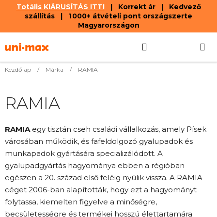
Totális KIÁRUSÍTÁS ITT!
| Korrekt ár | Kedvező
szállítás | 1 000+ átvételi pont országszerte
Magyarországon
Ugrás
Keresés
KOSÁR
a
fő
tartalomhoz
Kezdőlap
/
Márka
/
RAMIA
RAMIA
RAMIA
egy tisztán cseh családi vállalkozás, amely Písek
városában működik, és fafeldolgozó gyalupadok és
munkapadok gyártására specializálódott. A
gyalupadgyártás hagyománya ebben a régióban
egészen a 20. század első feléig nyúlik vissza. A RAMIA
céget 2006-ban alapították, hogy ezt a hagyományt
folytassa, kiemelten figyelve a minőségre,
becsületességre és termékei hosszú élettartamára.