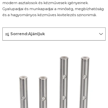
modern asztalosok és kézművesek igényeinek.
Gyalupadjai és munkapadjai a minőség, megbízhatóság
és a hagyományos kézműves kivitelezés szinonimái.
T
Sorrend:
Ajánljuk
e
r
T
m
e
é
r
k
m
e
é
k
k
r
e
e
k
n
l
d
i
e