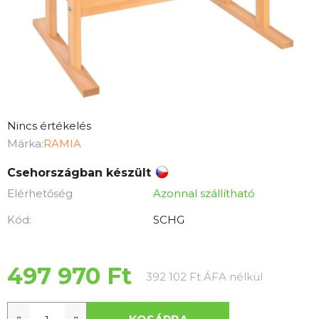
A
Nincs értékelés
termék
Márka:
RAMIA
átlagos
Csehországban készült
értékelése
Elérhetőség
Azonnal szállítható
5-
ből
Kód:
SCHG
0,0
csillag.
497 970 Ft
Egységár:
392 102 Ft ÁFA nélkül