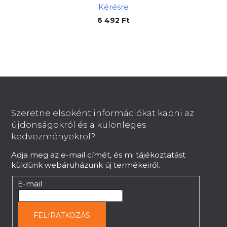
Kérésre
6 492 Ft
L
á
b
Szeretne elsoként információkat kapni az
l
újdonságokról és a különleges
é
kedvezményekrol?
c
Adja meg az e-mail címét, és mi tájékoztatást
küldünk webáruházunk új termékeiről.
E-mail
FELIRATKOZÁS