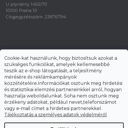
U plynárny 1455/70
10100 Praha 10
Cégjegyzékszám: 23876794
Cookie-kat használunk, hogy biztosítsuk azokat a
szükséges funkciókat, amelyek kellemesebbé
teszik az e-shop látogatását, a teljesítmény
mérésére és reklámkampányok
közzétételére.Információkat osztunk meg hirdetési
és statisztikai elemzési partnereinkkel arról, hogyan
hasznalja weboldalunkat. Soha nem osztunk meg
érzékeny adatokat, például nevet,telefonszámot
vagy e-mail címet a hirdetesi partnerekkel.
Shoptet Premium készítette
Tájékoztatás a személyes adatok védelméről
Copyright 2026
uni-max.hu
. Minden jog fenntartva.
Süti