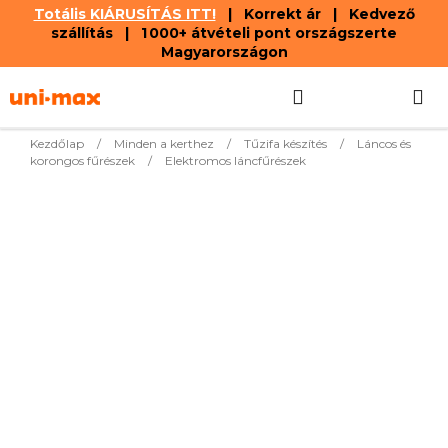
Totális KIÁRUSÍTÁS ITT!
| Korrekt ár | Kedvező
szállítás | 1 000+ átvételi pont országszerte
Magyarországon
Ugrás
Keresés
KOSÁR
a
fő
tartalomhoz
Kezdőlap
/
Minden a kerthez
/
Tűzifa készítés
/
Láncos és
korongos fűrészek
/
Elektromos láncfűrészek
Legnépszerűbb termékek