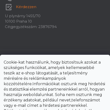
Kérdezzen
U plynárny 1455/70
10100 Praha 10
Cégjegyzékszám: 23876794
Cookie-kat használunk, hogy biztosítsuk azokat a
szükséges funkciókat, amelyek kellemesebbé
teszik az e-shop látogatását, a teljesítmény
mérésére és reklámkampányok
közzétételére.Információkat osztunk meg hirdetési
és statisztikai elemzési partnereinkkel arról, hogyan
hasznalja weboldalunkat. Soha nem osztunk meg
érzékeny adatokat, például nevet,telefonszámot
vagy e-mail címet a hirdetesi partnerekkel.