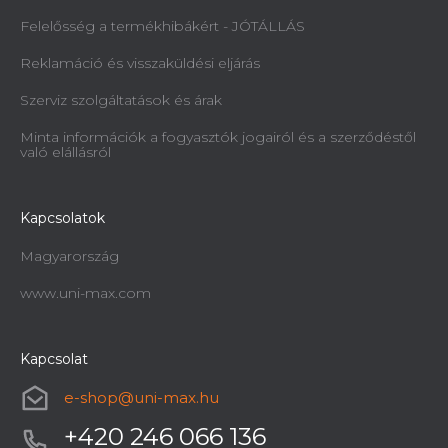
Felelősség a termékhibákért - JÓTÁLLÁS
Reklamáció és visszaküldési eljárás
Szerviz szolgáltatások és árak
Minta információk a fogyasztók jogairól és a szerződéstől
való elállásról
Kapcsolatok
Magyarország
www.uni-max.com
Kapcsolat
e-shop
@
uni-max.hu
+420 246 066 136