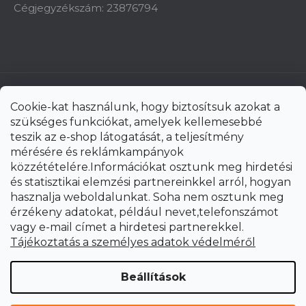
Cégjegyzékszám: 23876794
Cookie-kat használunk, hogy biztosítsuk azokat a
szükséges funkciókat, amelyek kellemesebbé
teszik az e-shop látogatását, a teljesítmény
mérésére és reklámkampányok
közzétételére.Információkat osztunk meg hirdetési
és statisztikai elemzési partnereinkkel arról, hogyan
hasznalja weboldalunkat. Soha nem osztunk meg
érzékeny adatokat, például nevet,telefonszámot
vagy e-mail címet a hirdetesi partnerekkel.
Shoptet Premium készítette
Tájékoztatás a személyes adatok védelméről
Copyright 2026
uni-max.hu
. Minden jog fenntartva.
Süti
Beállítások
beállítások szerkesztése