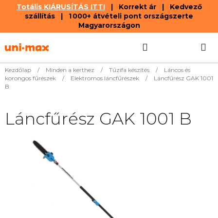
Totális KIÁRUSÍTÁS ITT!
| Korrekt ár | Kedvező
szállítás | 1 000+ átvételi pont országszerte
Magyarországon
Ugrás
Keresés
KOSÁR
a
fő
tartalomhoz
Kezdőlap
/
Minden a kerthez
/
Tűzifa készítés
/
Láncos és
korongos fűrészek
/
Elektromos láncfűrészek
/
Láncfűrész GAK 1001
B
Láncfűrész GAK 1001 B