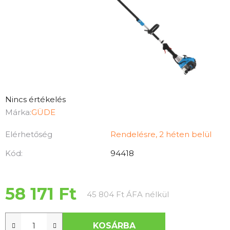
A
Nincs értékelés
termék
Márka:
GÜDE
átlagos
Elérhetőség
Rendelésre, 2 héten belül
értékelése
5-
Kód:
94418
ből
0,0
csillag.
58 171 Ft
Egységár:
45 804 Ft ÁFA nélkül
KOSÁRBA