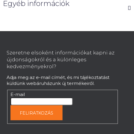
Egyéb információk
L
á
b
Szeretne elsoként információkat kapni az
l
újdonságokról és a különleges
é
kedvezményekrol?
c
Adja meg az e-mail címét, és mi tájékoztatást
küldünk webáruházunk új termékeiről.
E-mail
FELIRATKOZÁS