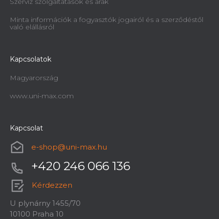
Szerviz szolgáltatások és árak
Minta információk a fogyasztók jogairól és a szerződéstől
való elállásról
Kapcsolatok
Magyarország
www.uni-max.com
Kapcsolat
e-shop
@
uni-max.hu
+420 246 066 136
Kérdezzen
U plynárny 1455/70
10100 Praha 10