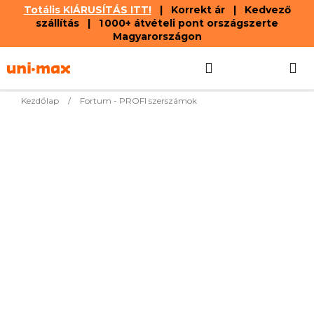
Totális KIÁRUSÍTÁS ITT!
| Korrekt ár | Kedvező
szállítás | 1 000+ átvételi pont országszerte
Magyarországon
Ugrás
Keresés
KOSÁR
a
fő
tartalomhoz
Kezdőlap
/
Fortum - PROFI szerszámok