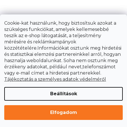
Cookie-kat használunk, hogy biztosítsuk azokat a
szükséges funkciókat, amelyek kellemesebbé
teszik az e-shop látogatását, a teljesítmény
mérésére és reklámkampányok
közzétételére.Információkat osztunk meg hirdetési
és statisztikai elemzési partnereinkkel arról, hogyan
hasznalja weboldalunkat. Soha nem osztunk meg
érzékeny adatokat, például nevet,telefonszámot
vagy e-mail címet a hirdetesi partnerekkel.
Tájékoztatás a személyes adatok védelméről
Összecsukható építőkecske 1 darab,
Beállítások
teherbírás 590kg, magasság 61,5-82cm,
FORTUM
Elfogadom
Azonnal szállítható
37 951 Ft