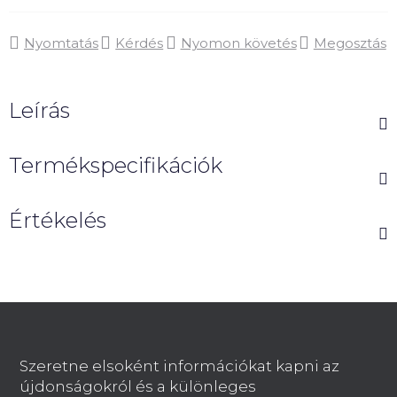
Nyomtatás
Kérdés
Nyomon követés
Megosztás
Leírás
Termékspecifikációk
Értékelés
L
á
b
Szeretne elsoként információkat kapni az
l
újdonságokról és a különleges