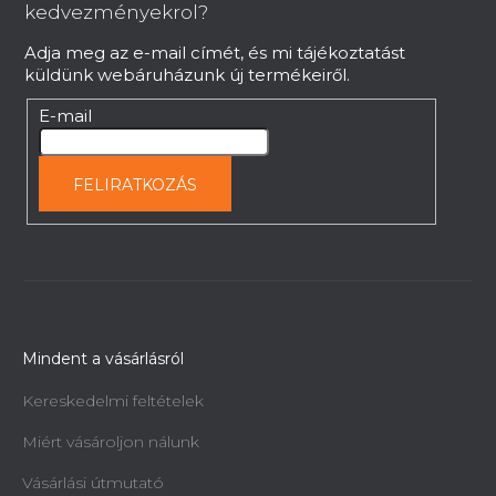
é
kedvezményekrol?
c
Adja meg az e-mail címét, és mi tájékoztatást
küldünk webáruházunk új termékeiről.
E-mail
FELIRATKOZÁS
Mindent a vásárlásról
Kereskedelmi feltételek
Miért vásároljon nálunk
Vásárlási útmutató