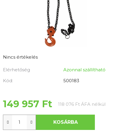
A
Nincs értékelés
termék
Elérhetőség
Azonnal szállítható
átlagos
értékelése
Kód:
500183
5-
ből
0,0
149 957 Ft
Egységár:
118 076 Ft ÁFA nélkül
csillag.
KOSÁRBA