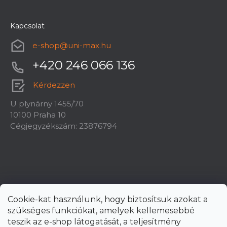
Kapcsolat
e-shop
@
uni-max.hu
+420 246 066 136
Kérdezzen
U plynárny 1455/70
10100 Praha 10
Cégjegyzékszám: 23876794
Cookie-kat használunk, hogy biztosítsuk azokat a
szükséges funkciókat, amelyek kellemesebbé
teszik az e-shop látogatását, a teljesítmény