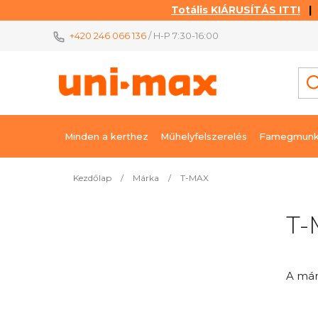
Totális KIÁRUSÍTÁS ITT!
| K
Ugrás
+420 246 066 136
/ H-P 7:30-16:00
a
fő
tartalomhoz
Minden a kerthez
Műhelyfelszerelés
Famegmunk
Kezdőlap
/
Márka
/
T-MAX
O
T-
l
d
a
A má
l
s
ó