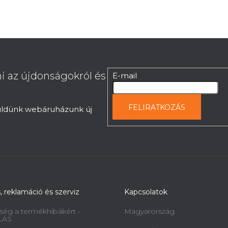
i az újdonságokról és
E-mail
FELIRATKOZÁS
küldünk webáruházunk új
s, reklamáció és szerviz
Kapcsolatok
ség a termékhibákért -
Magyarország
LÁS