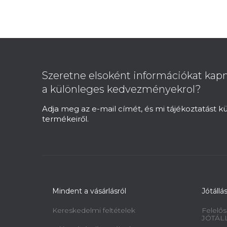
p
a
n
L
e
á
l
b
Szeretne elsoként információkat kapn
l
a különleges kedvezményekrol?
é
c
Adja meg az e-mail címét, és mi tájékoztatást 
termékeiről.
Mindent a vásárlásról
Jótállá
Kereskedelmi feltételek
Felelős
JÓTÁL