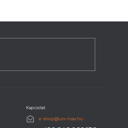
Kapcsolat
e-shop
@
uni-max.hu