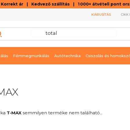
orrekt ár | Kedvező szállítás | 1 000+ átvételi pont o
KIÁRUSÍTÁS
CIKK 
álás
Fémmegmunkálás
Autótechnika
Csiszolás és homoksz
MAX
rka
T-MAX
semmilyen terméke nem található...