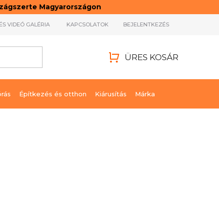
rszágszerte Magyarországon
ÉS VIDEÓ GALÉRIA
KAPCSOLATOK
BEJELENTKEZÉS
ÜRES KOSÁR
KOSÁR
órás
Építkezés és otthon
Kiárusítás
Márka